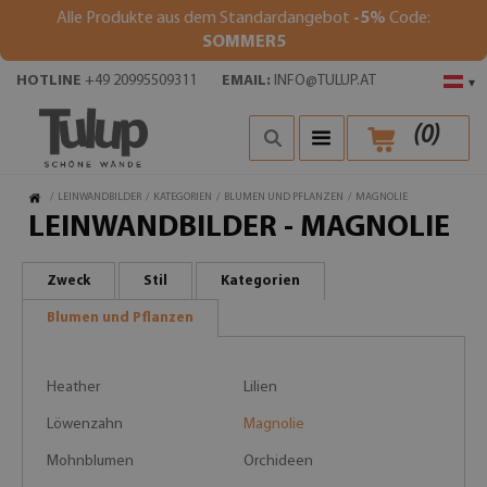
Alle Produkte aus dem Standardangebot
-5%
Code:
SOMMER5
HOTLINE
+49 20995509311
EMAIL:
INFO@TULUP.AT
▾
(
0
)
/
LEINWANDBILDER
/
KATEGORIEN
/
BLUMEN UND PFLANZEN
/
MAGNOLIE
LEINWANDBILDER - MAGNOLIE
Zweck
Stil
Kategorien
Blumen und Pflanzen
Heather
Lilien
Löwenzahn
Magnolie
Mohnblumen
Orchideen