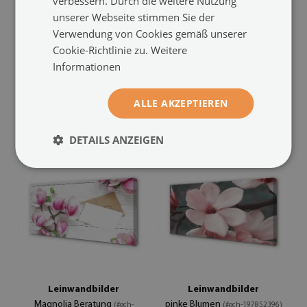
verbessern. Durch die weitere Nutzung
unserer Webseite stimmen Sie der
Leinwandbilder
Leinwandbilder
Verwendung von Cookies gemäß unserer
lila Magnolie
weiße Magnolie
(#och-253948713)
(#och-
Cookie-Richtlinie zu.
Weitere
247012748)
Informationen
Größe von: 100x50 cm
44.99 €
Größe von: 100x50 cm
ALLE AKZEPTIEREN
44.99 €
DETAILS ANZEIGEN
Leinwandbilder
Leinwandbilder
Magnolia Beratung
pinke Blumen
(#och-
(#och-197852396)