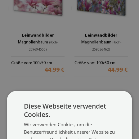
Leinwandbilder
Leinwandbilder
Magnolienbaum
Magnolienbaum
(#och-
(#och-
259694555)
259326462)
Größe von: 100x50 cm
Größe von: 100x50 cm
44.99 €
44.99 €
Diese Webseite verwendet
Cookies.
Wir verwenden Cookies, um die
Benutzerfreundlichkeit unserer Website zu