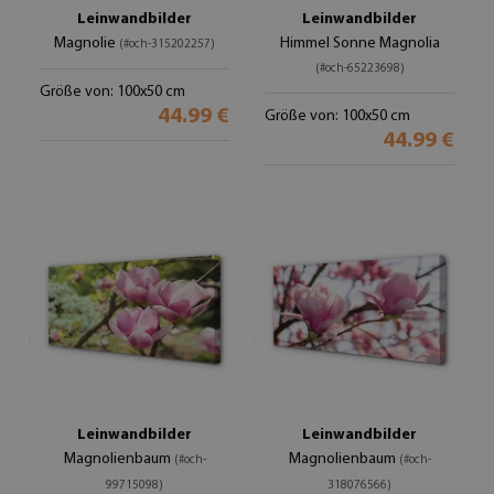
Leinwandbilder
Leinwandbilder
Magnolie
Himmel Sonne Magnolia
(#och-315202257)
(#och-65223698)
Größe von: 100x50 cm
44.99 €
Größe von: 100x50 cm
44.99 €
Leinwandbilder
Leinwandbilder
Magnolienbaum
Magnolienbaum
(#och-
(#och-
99715098)
318076566)