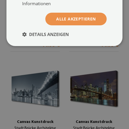
Informationen
Leinwand-Bilder
Leinwand-Bilder
ALLE AKZEPTIEREN
Leuchtturm Steine Meer
Tunnel Architektur
Landschaft
(#44705368)
(#43877162)
DETAILS ANZEIGEN
Größe von: 100x50 cm
Größe von: 100x50 cm
44.99 €
44.99 €
Canvas Kunstdruck
Canvas Kunstdruck
Stadt Brücke Architektur
Stadt Brücke Architektur