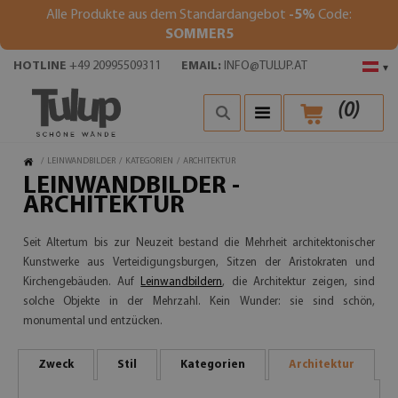
Alle Produkte aus dem Standardangebot
-5%
Code:
SOMMER5
HOTLINE
+49 20995509311
EMAIL:
INFO@TULUP.AT
▾
(
0
)
/
LEINWANDBILDER
/
KATEGORIEN
/
ARCHITEKTUR
LEINWANDBILDER -
ARCHITEKTUR
Seit Altertum bis zur Neuzeit bestand die Mehrheit architektonischer
Kunstwerke aus Verteidigungsburgen, Sitzen der Aristokraten und
Kirchengebäuden. Auf
Leinwandbildern
, die Architektur zeigen, sind
solche Objekte in der Mehrzahl. Kein Wunder: sie sind schön,
monumental und entzücken.
Zweck
Stil
Kategorien
Architektur