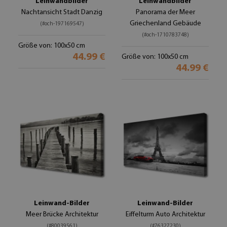
Leinwandbilder
Leinwandbilder
Nachtansicht Stadt Danzig
Panorama der Meer
Griechenland Gebäude
(#och-197169547)
(#och-1710783748)
Größe von: 100x50 cm
44.99 €
Größe von: 100x50 cm
44.99 €
Leinwand-Bilder
Leinwand-Bilder
Meer Brücke Architektur
Eiffelturm Auto Architektur
(#80039561)
(#76327230)