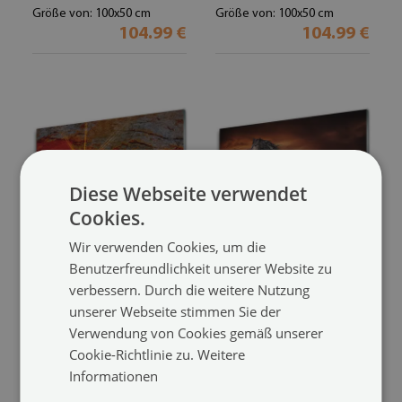
Größe von: 100x50 cm
Größe von: 100x50 cm
104.99 €
104.99 €
Diese Webseite verwendet
Cookies.
Wir verwenden Cookies, um die
Benutzerfreundlichkeit unserer Website zu
Acrylglasbilder
Acrylglasbilder
verbessern. Durch die weitere Nutzung
Grand Canyon Landschaft
Schwarzes Pferd Wiese Tiere
unserer Webseite stimmen Sie der
(#117084793)
(#114050824)
Verwendung von Cookies gemäß unserer
Cookie-Richtlinie zu.
Weitere
Größe von: 100x50 cm
Größe von: 100x50 cm
104.99 €
104.99 €
Informationen