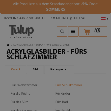
Alle Produkte aus dem Standardangebot
-5%
Code:
SOMMER5
HOTLINE
+49 20995509311
EMAIL:
INFO@TULUP.AT
▾
(
0
)
/
ACRYLGLASBILDER
/
ZWECK
/
FÜRS SCHLAFZIMMER
ACRYLGLASBILDER - FÜRS
SCHLAFZIMMER
Zweck
Stil
Kategorien
Fürs Wohnzimmer
Fürs Schlafzimmer
Für die Küche
Für Kinder
Für das Büro
Fürs Bad
Für das Esszimmer
Für den Flur