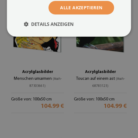
ALLE AKZEPTIEREN
DETAILS ANZEIGEN
Acrylglasbilder
Acrylglasbilder
Menschen umarmen
Toucan auf einem ast
(#oah-
(#oah-
87303661)
68783123)
Größe von: 100x50 cm
Größe von: 100x50 cm
104.99 €
104.99 €