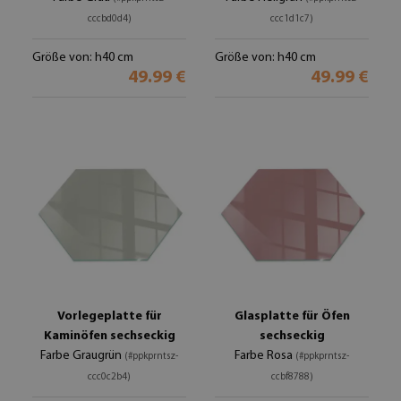
cccbd0d4)
ccc1d1c7)
Größe von: h40 cm
Größe von: h40 cm
49.99 €
49.99 €
Vorlegeplatte für
Glasplatte für Öfen
Kaminöfen sechseckig
sechseckig
Farbe Graugrün
Farbe Rosa
(#ppkprntsz-
(#ppkprntsz-
ccc0c2b4)
ccbf8788)