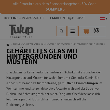
Alle Produkte aus dem Standardangebot
-5%
Code:
SOMMER5
HOTLINE
+49 20995509311
EMAIL:
INFO@TULUP.AT
▾
(
0
)
/
FUNKENSCHUTZPLATTEN KAMINÖFEN
/
KATEGORIEN
/
HINTERGRÜNDE UND MUSTER
GEHÄRTETES GLAS MIT
HINTERGRÜNDEN UND
MUSTERN
Glasplatten für Kamin verbinden
sicheren Schutz
mit ansprechenden
Hintergründen und Mustern für Wohnräume mit Ofen oder Kamin. Sie
eignen sich besonders für
moderne, gemütliche Einrichtungen
im
Wohnzimmer und setzen dekorative Akzente, während der Boden vor
Funken und Schmutz geschützt bleibt. Die glatte Oberfläche lässt sich
leicht reinigen und fügt sich harmonisch in unterschiedliche
Einrichtungsstile ein.