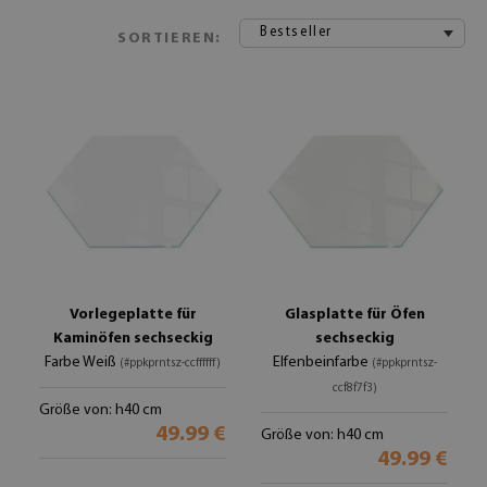
Bestseller
SORTIEREN:
Vorlegeplatte für
Glasplatte für Öfen
Kaminöfen sechseckig
sechseckig
Farbe Weiß
Elfenbeinfarbe
(#ppkprntsz-ccffffff)
(#ppkprntsz-
ccf8f7f3)
Größe von: h40 cm
49.99 €
Größe von: h40 cm
49.99 €