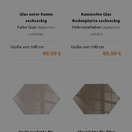
Glas unter Kamin
Kaminofen Glas
sechseckig
Bodenplatte sechseckig
Farbe Grau
Hellcremefarben
(#ppkprntsz-
(#ppkprntsz-
ccd7d5d6)
ccd5cfc3)
Größe von: h40 cm
Größe von: h40 cm
49.99 €
49.99 €