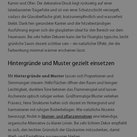
Kamin und Ofen. Der dekorative Druck liegt rückseitig auf einer
latexbasierten Trägerfolie und ist von einer Schutzschicht versiegelt,
sodass die Glasoberfläche glatt, kratzunempfindlich und wasserfest
bleibt. Dank fein gerundeter Kanten und der hitzebeständigen
Ausführung eignen sich die glasplatten ideal für den Bereich vor dem
Feuerraum. Bei sehr hellen Dekoren kann der für Floatglas typische, leicht
grünliche Saum dezent sichtbar sein – ein natürlicher Effekt, der die
Farbwirkung minimal wärmer erscheinen lässt.
Hintergründe und Muster gezielt einsetzen
Mit
Hintergründe und Muster
lassen sich Proportionen und
Stimmungen steuern: Helle Flächen öffnen den Raum und bringen
Leichtigkeit, dunklere Töne betonen das Flammenspiel und lassen
Aschereste optisch ruhiger wirken. Großformatige Muster verleihen
Präsenz, feine Strukturen halten sich dezent im Hintergrund und
harmonieren mit ruhigen Bodenbelägen. Wer natürliche Akzente
bevorzugt, findet in
blumen- und pflanzenmotiven
eine lebendige,
organische Alternative zu klaren Linien. Bei sehr lichtem Dekor empfiehlt
es sich, den leichten Grünstich der Glaskanten mitzudenken, damit
Weiß- und Pastelltöne ausgewogen bleiben.