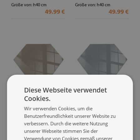
Größe von: h40 cm
Größe von: h40 cm
49.99 €
49.99 €
Diese Webseite verwendet
Glas unter Kamin
Kaminofen Glas
Cookies.
sechseckig
Bodenplatte sechseckig
Wir verwenden Cookies, um die
Farbe Braun
Farbe Grau
(#ppkprntsz-
(#ppkprntsz-
Benutzerfreundlichkeit unserer Website zu
cca59482)
cc9ba4ab)
verbessern. Durch die weitere Nutzung
unserer Webseite stimmen Sie der
Größe von: h40 cm
Größe von: h40 cm
49.99 €
49.99 €
Verwendung von Cookies gemäß unserer