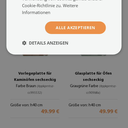
Cookie-Richtlinie zu.
Weitere
Informationen
ALLE AKZEPTIEREN
DETAILS ANZEIGEN
Vorlegeplatte für
Glasplatte für Öfen
Kaminöfen sechseckig
sechseckig
Farbe Braun
Graugrüne Farbe
(#ppkprntsz-
(#ppkprntsz-
cc995532)
cc909b8a)
Größe von: h40 cm
Größe von: h40 cm
49.99 €
49.99 €