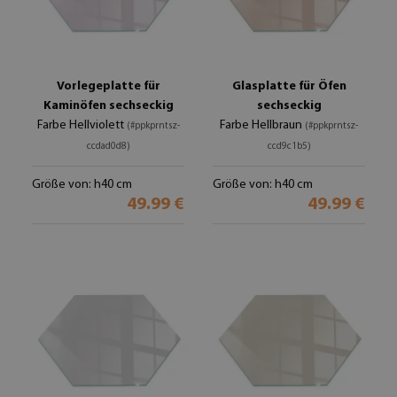
Vorlegeplatte für
Glasplatte für Öfen
Kaminöfen sechseckig
sechseckig
Farbe Hellviolett
Farbe Hellbraun
(#ppkprntsz-
(#ppkprntsz-
ccdad0d8)
ccd9c1b5)
Größe von: h40 cm
Größe von: h40 cm
49.99 €
49.99 €