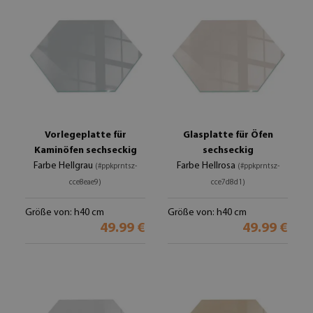
Vorlegeplatte für
Glasplatte für Öfen
Kaminöfen sechseckig
sechseckig
Farbe Hellgrau
Farbe Hellrosa
(#ppkprntsz-
(#ppkprntsz-
cce8eae9)
cce7d8d1)
Größe von: h40 cm
Größe von: h40 cm
49.99 €
49.99 €