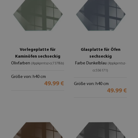
Vorlegeplatte für
Glasplatte für Öfen
Kaminöfen sechseckig
sechseckig
Olivfarben
Farbe Dunkelblau
(#ppkprntsz-cc737f6b)
(#ppkprntsz-
cc556171)
Größe von: h40 cm
49.99 €
Größe von: h40 cm
49.99 €