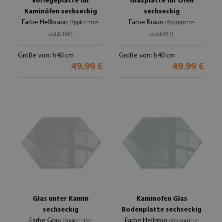
Vorlegeplatte für
Glasplatte für Öfen
Kaminöfen sechseckig
sechseckig
Farbe Hellbraun
Farbe Braun
(#ppkprntsz-
(#ppkprntsz-
ccd2c1b9)
ccceb191)
Größe von: h40 cm
Größe von: h40 cm
49.99 €
49.99 €
Glas unter Kamin
Kaminofen Glas
sechseckig
Bodenplatte sechseckig
Farbe Grau
Farbe Hellgrün
(#ppkprntsz-
(#ppkprntsz-