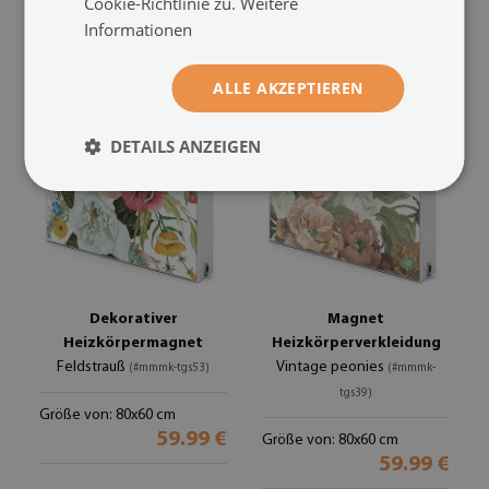
Cookie-Richtlinie zu.
Weitere
Größe von: 80x60 cm
Größe von: 80x60 cm
59.99 €
59.99 €
Informationen
ALLE AKZEPTIEREN
DETAILS ANZEIGEN
Dekorativer
Magnet
Heizkörpermagnet
Heizkörperverkleidung
Feldstrauß
Vintage peonies
(#mmmk-tgs53)
(#mmmk-
tgs39)
Größe von: 80x60 cm
59.99 €
Größe von: 80x60 cm
59.99 €