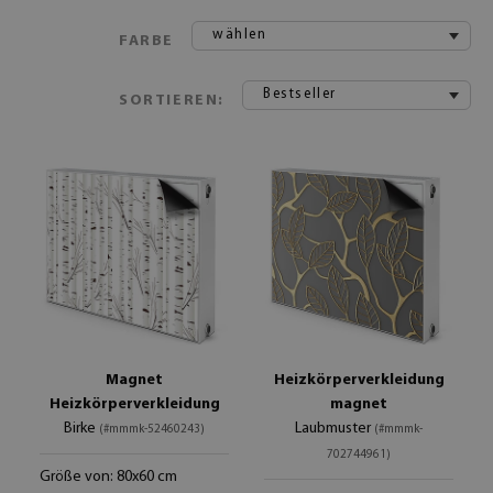
wählen
FARBE
Bestseller
SORTIEREN:
Magnet
Heizkörperverkleidung
Heizkörperverkleidung
magnet
Birke
Laubmuster
(#mmmk-52460243)
(#mmmk-
702744961)
Größe von: 80x60 cm