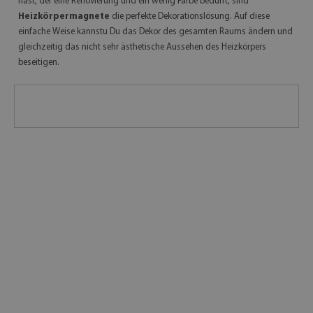
hast, der eine Renovierung und ein wenig Farbe bedürft, sind
Heizkörpermagnete
die perfekte Dekorationslösung. Auf diese
einfache Weise kannstu Du das Dekor des gesamten Raums ändern und
gleichzeitig das nicht sehr ästhetische Aussehen des Heizkörpers
beseitigen.