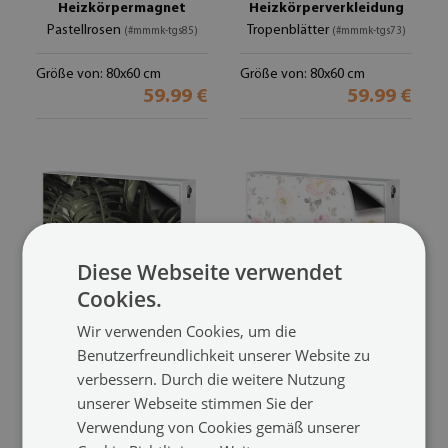
Heizkörpermagnet
Heizkörperverkleidung
Pastellrosen
Tropenblätter
(#mmmk-tgs85)
(#mmmk-tgs73)
Größe von: 80x60 cm
Größe von: 80x60 cm
59.99 €
59.99 €
Diese Webseite verwendet
Cookies.
Wir verwenden Cookies, um die
Benutzerfreundlichkeit unserer Website zu
Heizkörperverkleidung
Magnet
verbessern. Durch die weitere Nutzung
magnet
Heizkörperverkleidung
unserer Webseite stimmen Sie der
Bananenblätter
Aquarellblüten
(#mmmk-tgs63)
(#mmmk-tgs58)
Verwendung von Cookies gemäß unserer