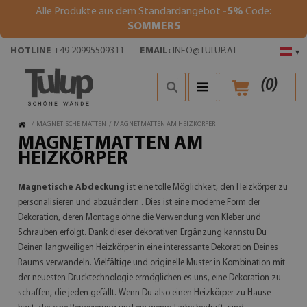
Alle Produkte aus dem Standardangebot
-5%
Code:
SOMMER5
HOTLINE
+49 20995509311
EMAIL:
INFO@TULUP.AT
▾
(
0
)
/
MAGNETISCHE MATTEN
/
MAGNETMATTEN AM HEIZKÖRPER
MAGNETMATTEN AM
HEIZKÖRPER
Magnetische Abdeckung
ist eine tolle Möglichkeit, den Heizkörper zu
personalisieren und abzuändern . Dies ist eine moderne Form der
Dekoration, deren Montage ohne die Verwendung von Kleber und
Schrauben erfolgt. Dank dieser dekorativen Ergänzung kannstu Du
Deinen langweiligen Heizkörper in eine interessante Dekoration Deines
Raums verwandeln. Vielfältige und originelle Muster in Kombination mit
der neuesten Drucktechnologie ermöglichen es uns, eine Dekoration zu
schaffen, die jeden gefällt. Wenn Du also einen Heizkörper zu Hause