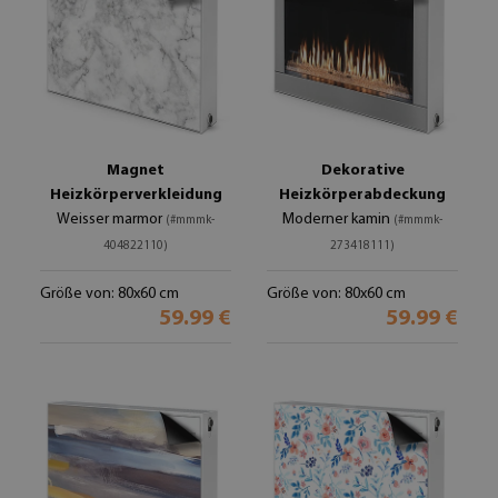
Magnet
Dekorative
Heizkörperverkleidung
Heizkörperabdeckung
Weisser marmor
Moderner kamin
(#mmmk-
(#mmmk-
404822110)
273418111)
Größe von: 80x60 cm
Größe von: 80x60 cm
59.99 €
59.99 €