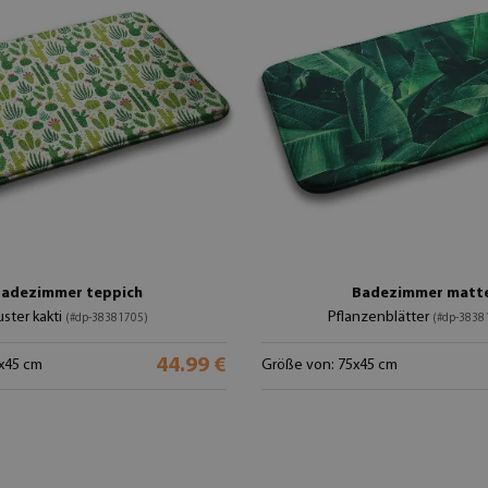
adezimmer teppich
Badezimmer matt
ster kakti
Pflanzenblätter
(#dp-38381705)
(#dp-3838
44.99 €
x45 cm
Größe von: 75x45 cm