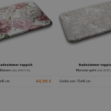
adezimmer teppich
Badezimmer teppi
Blumen
Monster geht
(#dp-38381729)
(#dp-38381
44.99 €
x45 cm
Größe von: 75x45 cm