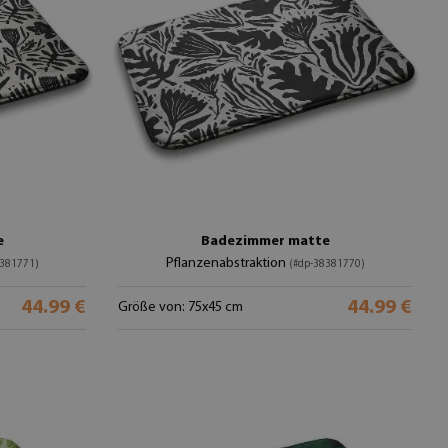
e
Badezimmer matte
Pflanzenabstraktion
8381771)
(#dp-38381770)
44.99 €
44.99 €
Größe von: 75x45 cm