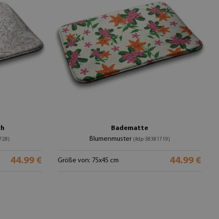
ch
Badematte
Blumenmuster
728)
(#dp-38381719)
44.99 €
44.99 €
Größe von: 75x45 cm