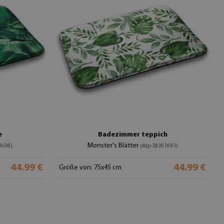
e
Badezimmer teppich
Monster's Blätter
1698)
(#dp-38381693)
44.99 €
44.99 €
Größe von: 75x45 cm