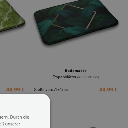
Badematte
Tropenblätter
(#dp-38381750)
44.99 €
44.99 €
Größe von: 75x45 cm
sern. Durch die
äß unserer