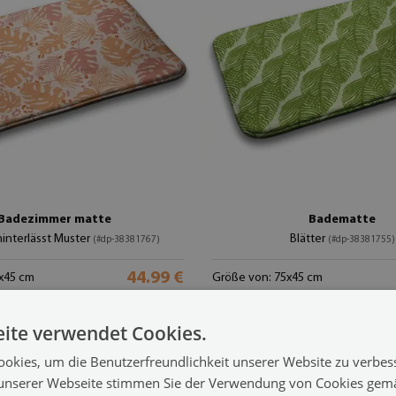
Badezimmer matte
Badematte
interlässt Muster
Blätter
(#dp-38381767)
(#dp-38381755)
44.99 €
x45 cm
Größe von: 75x45 cm
ite verwendet Cookies.
okies, um die Benutzerfreundlichkeit unserer Website zu verbes
unserer Webseite stimmen Sie der Verwendung von Cookies gem