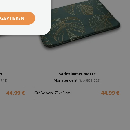
KZEPTIEREN
er
Badezimmer matte
Monster geht
1741)
(#dp-38381735)
44.99 €
44.99 €
Größe von: 75x45 cm