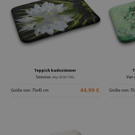
Teppich badezimmer
T
Seerose
Van
(#dp-38381798)
44.99 €
Größe von: 75x45 cm
Größe von: 75