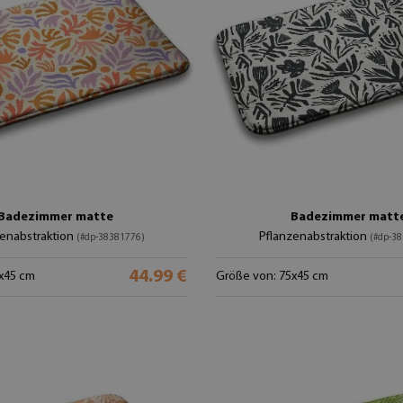
Badezimmer matte
Badezimmer matt
zenabstraktion
Pflanzenabstraktion
(#dp-38381776)
(#dp-3
44.99 €
x45 cm
Größe von: 75x45 cm