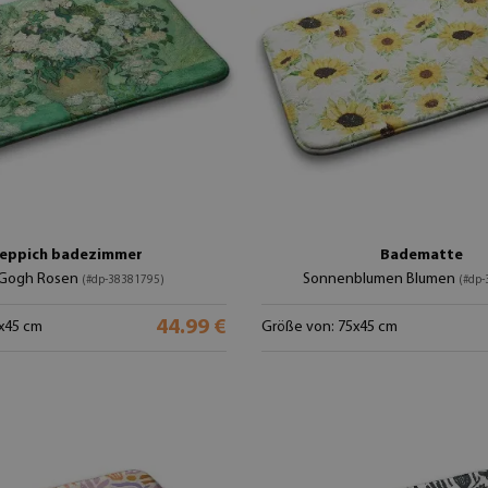
eppich badezimmer
Badematte
 Gogh Rosen
Sonnenblumen Blumen
(#dp-38381795)
(#dp-
44.99 €
x45 cm
Größe von: 75x45 cm