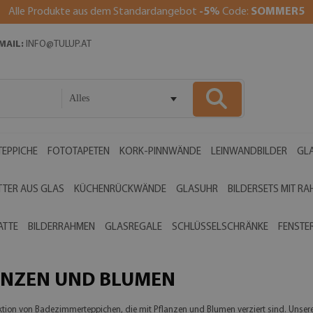
Alle Produkte aus dem Standardangebot
-5%
Code:
SOMMER5
MAIL:
INFO@TULUP.AT
Alles
EPPICHE
FOTOTAPETEN
KORK-PINNWÄNDE
LEINWANDBILDER
GLA
TTER AUS GLAS
KÜCHENRÜCKWÄNDE
GLASUHR
BILDERSETS MIT R
ATTE
BILDERRAHMEN
GLASREGALE
SCHLÜSSELSCHRÄNKE
FENSTE
ANZEN UND BLUMEN
ollektion von Badezimmerteppichen, die mit Pflanzen und Blumen verziert sind. Uns