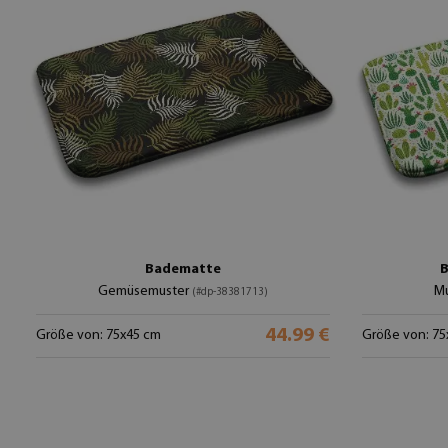
Badematte
B
Gemüsemuster
Mu
(#dp-38381713)
44.99 €
Größe von: 75x45 cm
Größe von: 75