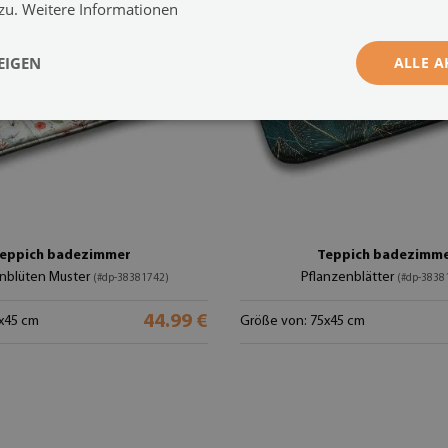
 zu.
Weitere Informationen
EIGEN
ALLE A
eppich badezimmer
Teppich badezimm
nblüten Muster
Pflanzenblätter
(#dp-38381742)
(#dp-3838
44.99 €
x45 cm
Größe von: 75x45 cm