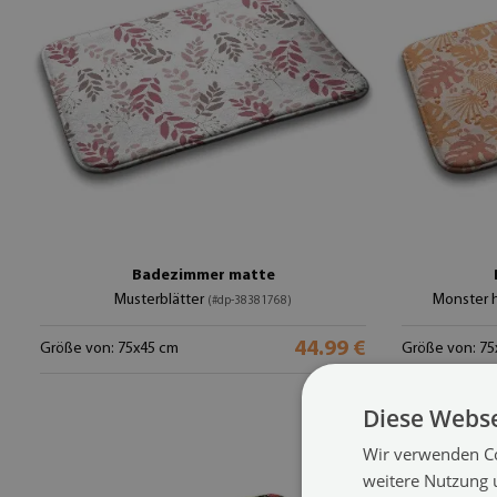
Badezimmer matte
Musterblätter
Monster h
(#dp-38381768)
44.99 €
Größe von: 75x45 cm
Größe von: 75
Diese Webse
Wir verwenden Co
weitere Nutzung 