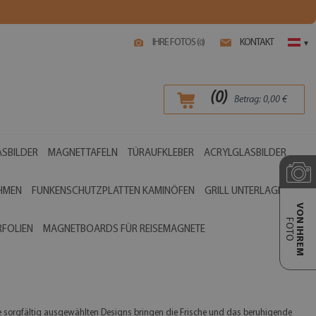
IHRE FOTOS (
)
KONTAKT
0
▾
(
0
)
Betrag:
0,00
€
SBILDER
MAGNETTAFELN
TÜRAUFKLEBER
ACRYLGLASBILDER
AHMEN
FUNKENSCHUTZPLATTEN KAMINÖFEN
GRILL UNTERLAGEN
VON IHREM
FOTO
RFOLIEN
MAGNETBOARDS FÜR REISEMAGNETE
ere sorgfältig ausgewählten Designs bringen die Frische und das beruhigende