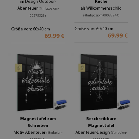
im Design Outdoor-
Küche
Abenteuer
als Willkommensschild
(#tmbpoziom-
(#tmbpoziom-00088244)
00275328)
Größe von: 60x40 cm
Größe von: 60x40 cm
69.99 €
69.99 €
Magnettafel zum
Beschreibbare
Schreiben
Magnettafel
Motiv Abenteuer
Abenteuer-Design
(#tmbpion-
(#tmbpion-