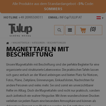
Alle Produkte aus dem Standardangebot
-5%
Code:
SOMMER5
HOTLINE
+49 20995509311
EMAIL:
INFO@TULUP.AT
▾
(
0
)
/
MAGNETTAFELN
/
KATEGORIEN
/
BESCHRIFTUNGEN
MAGNETTAFELN MIT
BESCHRIFTUNG
Unsere Magnettafeln mit Beschriftung sind der perfekte Begleiter für eine
organisierte und strukturierte Lebensweise. Die praktischen Tafeln lassen
sich ganz einfach an der Wand anbringen und bieten Platz für Notizen,
Fotos, Pläne, Zeitpläne, Erinnerungen, Einkaufslisten, Nachrichten für
andere Personen und vieles mehr. Sie sind somit ein unverzichtbarer
Helfer im Alltag. Doch die Magnettafeln sind nicht nur praktisch, sondern
auch ästhetisch ein wahrer Hingucker. Mit ihren wunderschönen Drucken
verleihen sie jedem Raum eine besondere Atmosphäre und können als