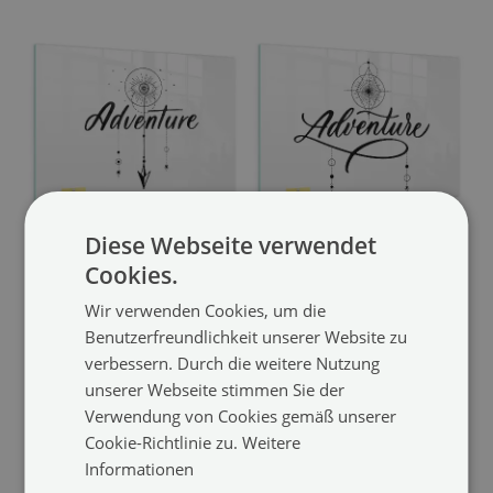
Diese Webseite verwendet
Beschreibbare
Schreib-Magnettafel
Cookies.
Magnettafel
mit Abenteuer-Motiv
Wir verwenden Cookies, um die
Abenteuer
(#tmcpoziom-
(#tmcpoziom-00275322)
Benutzerfreundlichkeit unserer Website zu
00275323)
Größe von: 60x40 cm
verbessern. Durch die weitere Nutzung
69.99 €
Größe von: 60x40 cm
unserer Webseite stimmen Sie der
69.99 €
Verwendung von Cookies gemäß unserer
Cookie-Richtlinie zu.
Weitere
Informationen