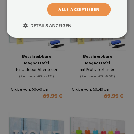
ALLE AKZEPTIEREN
DETAILS ANZEIGEN
Beschreibbare
Beschreibbare
Magnettafel
Magnettafel
für Outdoor-Abenteuer
mit Motiv Text Liebe
(#tmcpoziom-00275321)
(#tmcpoziom-00088786)
Größe von: 60x40 cm
Größe von: 60x40 cm
69.99 €
69.99 €