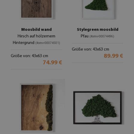
Moosbild wand
Stylegreen moosbild
Hirsch auf hölzernem
Pfau
(#omv-00074496)
Hintergrund
(#omv-00074501)
Größe von: 43x63 cm
89.99 €
Größe von: 43x63 cm
74.99 €