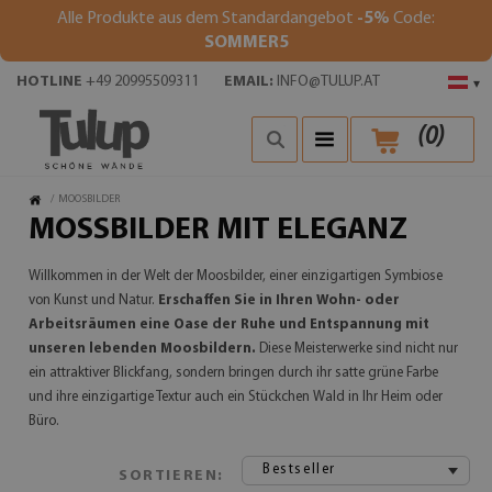
Alle Produkte aus dem Standardangebot
-5%
Code:
SOMMER5
HOTLINE
+49 20995509311
EMAIL:
INFO@TULUP.AT
▾
(
0
)
/
MOOSBILDER
MOSSBILDER MIT ELEGANZ
Willkommen in der Welt der Moosbilder, einer einzigartigen Symbiose
von Kunst und Natur.
Erschaffen Sie in Ihren Wohn- oder
Arbeitsräumen eine Oase der Ruhe und Entspannung mit
unseren lebenden Moosbildern.
Diese Meisterwerke sind nicht nur
ein attraktiver Blickfang, sondern bringen durch ihr satte grüne Farbe
und ihre einzigartige Textur auch ein Stückchen Wald in Ihr Heim oder
Büro.
Bestseller
SORTIEREN: