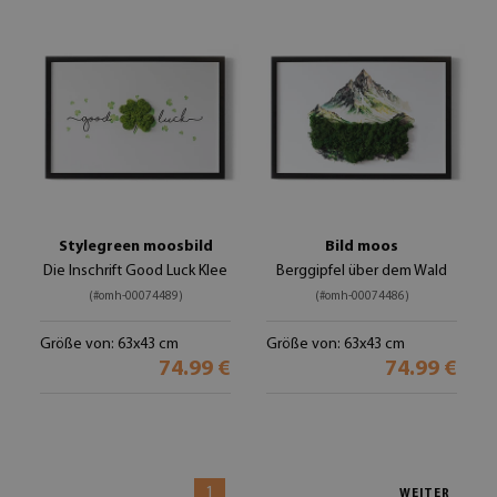
Stylegreen moosbild
Bild moos
Die Inschrift Good Luck Klee
Berggipfel über dem Wald
(#omh-00074489)
(#omh-00074486)
Größe von: 63x43 cm
Größe von: 63x43 cm
74.99 €
74.99 €
1
WEITER