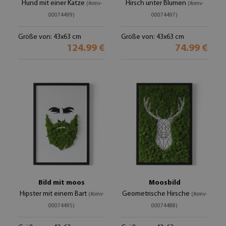
Hund mit einer Katze
Hirsch unter Blumen
(#omv-
(#omv-
00074499)
00074497)
Größe von: 43x63 cm
Größe von: 43x63 cm
124.99 €
74.99 €
Bild mit moos
Moosbild
Hipster mit einem Bart
Geometrische Hirsche
(#omv-
(#omv-
00074495)
00074488)