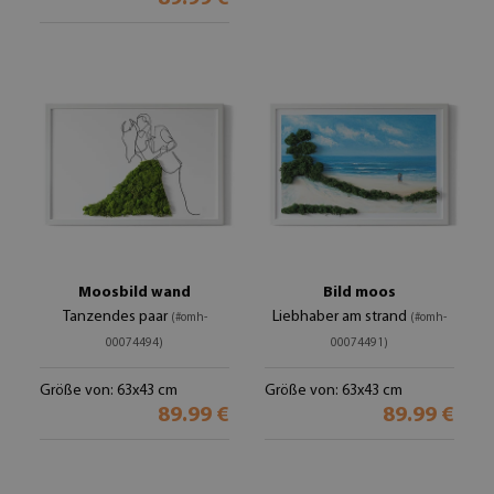
Moosbild wand
Bild moos
Tanzendes paar
Liebhaber am strand
(#omh-
(#omh-
00074494)
00074491)
Größe von: 63x43 cm
Größe von: 63x43 cm
89.99 €
89.99 €