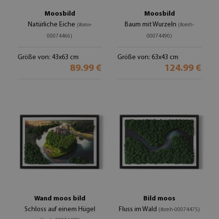
Moosbild
Moosbild
Natürliche Eiche
Baum mit Wurzeln
(#omv-
(#omh-
00074466)
00074490)
Größe von: 43x63 cm
Größe von: 63x43 cm
89.99 €
124.99 €
Wand moos bild
Bild moos
Schloss auf einem Hügel
Fluss im Wald
(#omh-00074475)