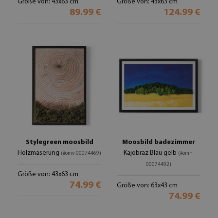
Größe von: 43x63 cm
Größe von: 43x63 cm
89.99 €
124.99 €
Stylegreen moosbild
Moosbild badezimmer
Holzmaserung
Kajobraz Blau gelb
(#omv-00074469)
(#omh-
00074492)
Größe von: 43x63 cm
74.99 €
Größe von: 63x43 cm
74.99 €