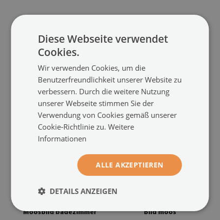
Bild moos
Stylegreen moosbild
Diese Webseite verwendet
Tatra-gebirge morskie oko
Fischgrät-dielen
(#omh-
Cookies.
(#omh-00074477)
00074468)
Wir verwenden Cookies, um die
Größe von: 63x43 cm
Größe von: 63x43 cm
Benutzerfreundlichkeit unserer Website zu
89.99 €
89.99 €
verbessern. Durch die weitere Nutzung
unserer Webseite stimmen Sie der
Verwendung von Cookies gemäß unserer
Cookie-Richtlinie zu.
Weitere
Informationen
ALLE AKZEPTIEREN
DETAILS ANZEIGEN
Moosbild badezimmer
Bild moos