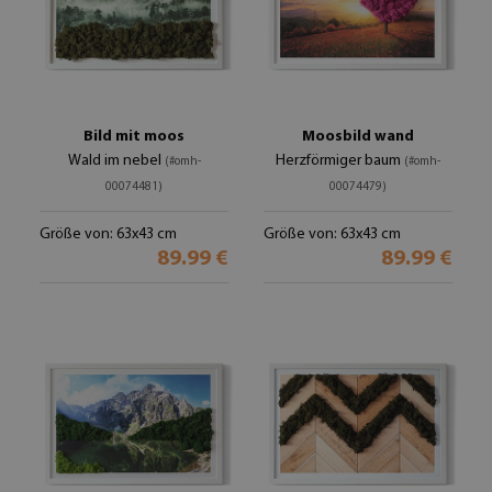
Bild mit moos
Moosbild wand
Wald im nebel
Herzförmiger baum
(#omh-
(#omh-
00074481)
00074479)
Größe von: 63x43 cm
Größe von: 63x43 cm
89.99 €
89.99 €