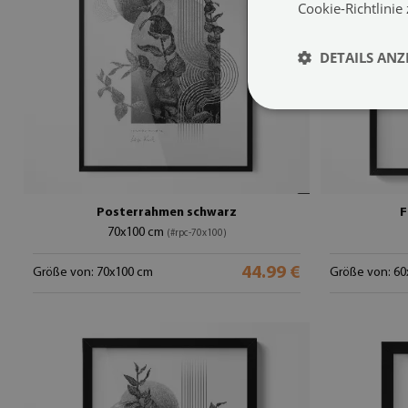
Cookie-Richtlinie
DETAILS ANZ
Posterrahmen schwarz
F
70x100 cm
(#rpc-70x100)
44.99 €
Größe von: 70x100 cm
Größe von: 60