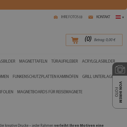
IHRE FOTOS (
)
KONTAKT
0
▾
(
0
)
Betrag:
0,00
€
SBILDER
MAGNETTAFELN
TÜRAUFKLEBER
ACRYLGLASBILDER
AHMEN
FUNKENSCHUTZPLATTEN KAMINÖFEN
GRILL UNTERLAGEN
VON IHREM
FOTO
RFOLIEN
MAGNETBOARDS FÜR REISEMAGNETE
der kreative Drucke – jeder Rahmen
verleiht Ihren Motiven eine