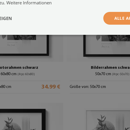
 zu.
Weitere Informationen
EIGEN
ALLE A
otorahmen schwarz
Bilderrahmen schwa
60x80 cm
50x70 cm
(#rpc-60x80)
(#rpc-50x70)
34.99 €
x80 cm
Größe von: 50x70 cm