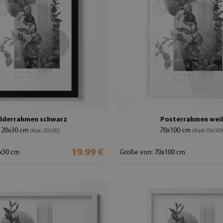
ilderrahmen schwarz
Posterrahmen wei
20x30 cm
70x100 cm
(#rpc-20x30)
(#rpb-70x100
19.99 €
x30 cm
Größe von: 70x100 cm