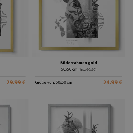
Bilderrahmen gold
50x50 cm
(#rpz-50x50)
29.99 €
24.99 €
Größe von: 50x50 cm