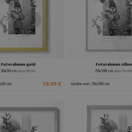
Fotorahmen gold
Fotorahmen silbe
20x30 cm
70x100 cm
(#rpz-20x30)
(#rps-70x100
19.99 €
x30 cm
Größe von: 70x100 cm