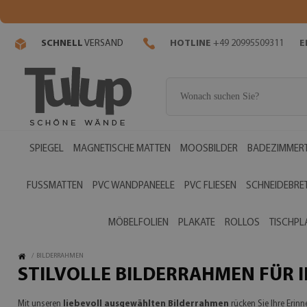
SCHNELL
VERSAND
HOTLINE
+49 20995509311
E
SPIEGEL
MAGNETISCHE MATTEN
MOOSBILDER
BADEZIMMERT
FUSSMATTEN
PVC WANDPANEELE
PVC FLIESEN
SCHNEIDEBRE
MÖBELFOLIEN
PLAKATE
ROLLOS
TISCHPL
/
BILDERRAHMEN
STILVOLLE BILDERRAHMEN FÜR I
Mit unseren
liebevoll ausgewählten Bilderrahmen
rücken Sie Ihre Erin