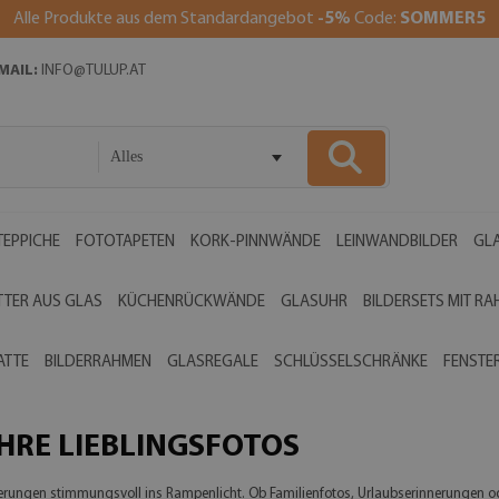
Alle Produkte aus dem Standardangebot
-5%
Code:
SOMMER5
MAIL:
INFO@TULUP.AT
Alles
EPPICHE
FOTOTAPETEN
KORK-PINNWÄNDE
LEINWANDBILDER
GLA
TTER AUS GLAS
KÜCHENRÜCKWÄNDE
GLASUHR
BILDERSETS MIT R
ATTE
BILDERRAHMEN
GLASREGALE
SCHLÜSSELSCHRÄNKE
FENSTE
HRE LIEBLINGSFOTOS
nerungen stimmungsvoll ins Rampenlicht. Ob Familienfotos, Urlaubserinnerungen o