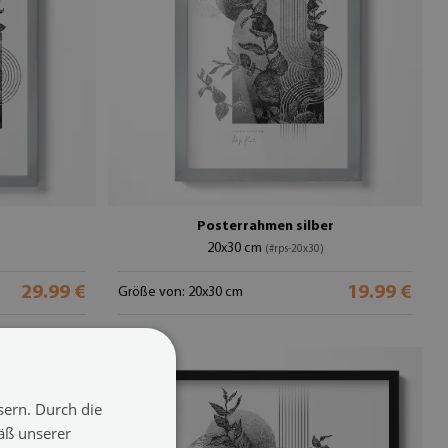
r
Posterrahmen silber
20x30 cm
(#rps-20x30)
29.99 €
19.99 €
Größe von: 20x30 cm
sern. Durch die
äß unserer