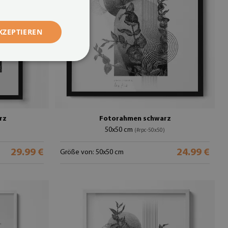
KZEPTIEREN
rz
Fotorahmen schwarz
50x50 cm
(#rpc-50x50)
29.99 €
24.99 €
Größe von: 50x50 cm