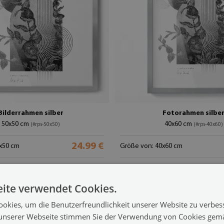
Bilderrahmen silber
Fotorahmen silbe
50x50 cm
40x60 cm
(#rps-50x50)
(#rps-40x60)
24.99 €
x50 cm
Größe von: 40x60 cm
ite verwendet Cookies.
okies, um die Benutzerfreundlichkeit unserer Website zu verbes
unserer Webseite stimmen Sie der Verwendung von Cookies gem