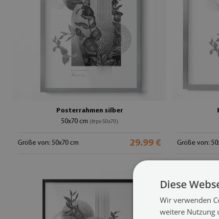
Posterrahmen silber
50x70 cm
(#rps-50x70)
29.99 €
Größe von: 50x70 cm
Größe von: 50
Diese Webse
Wir verwenden Co
weitere Nutzung 