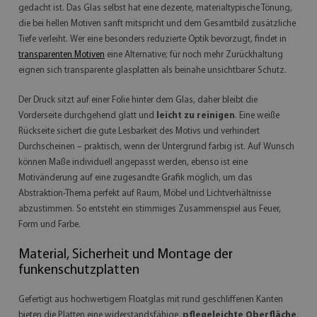
gedacht ist. Das Glas selbst hat eine dezente, materialtypische Tönung,
die bei hellen Motiven sanft mitspricht und dem Gesamtbild zusätzliche
Tiefe verleiht. Wer eine besonders reduzierte Optik bevorzugt, findet in
transparenten Motiven
eine Alternative; für noch mehr Zurückhaltung
eignen sich transparente glasplatten als beinahe unsichtbarer Schutz.
Der Druck sitzt auf einer Folie hinter dem Glas, daher bleibt die
Vorderseite durchgehend glatt und
leicht zu reinigen
. Eine weiße
Rückseite sichert die gute Lesbarkeit des Motivs und verhindert
Durchscheinen – praktisch, wenn der Untergrund farbig ist. Auf Wunsch
können Maße individuell angepasst werden, ebenso ist eine
Motivänderung auf eine zugesandte Grafik möglich, um das
Abstraktion-Thema perfekt auf Raum, Möbel und Lichtverhältnisse
abzustimmen. So entsteht ein stimmiges Zusammenspiel aus Feuer,
Form und Farbe.
Material, Sicherheit und Montage der
funkenschutzplatten
Gefertigt aus hochwertigem Floatglas mit rund geschliffenen Kanten
bieten die Platten eine widerstandsfähige,
pflegeleichte Oberfläche
.