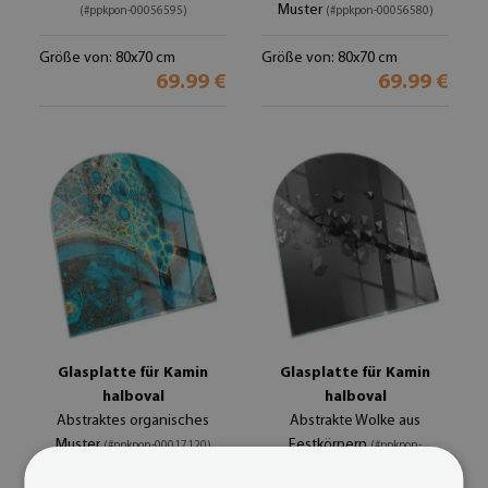
Muster
(#ppkpon-00056595)
(#ppkpon-00056580)
Größe von: 80x70 cm
Größe von: 80x70 cm
69.99 €
69.99 €
Glasplatte für Kamin
Glasplatte für Kamin
halboval
halboval
Abstraktes organisches
Abstrakte Wolke aus
Muster
Festkörpern
(#ppkpon-00017120)
(#ppkpon-
00006123)