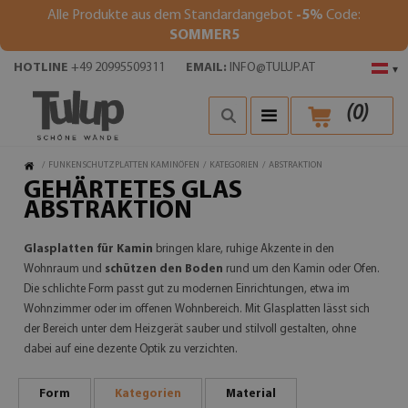
Alle Produkte aus dem Standardangebot
-5%
Code:
SOMMER5
HOTLINE
+49 20995509311
EMAIL:
INFO@TULUP.AT
▾
(
0
)
/
FUNKENSCHUTZPLATTEN KAMINÖFEN
/
KATEGORIEN
/
ABSTRAKTION
GEHÄRTETES GLAS
ABSTRAKTION
Glasplatten für Kamin
bringen klare, ruhige Akzente in den
Wohnraum und
schützen den Boden
rund um den Kamin oder Ofen.
Die schlichte Form passt gut zu modernen Einrichtungen, etwa im
Wohnzimmer oder im offenen Wohnbereich. Mit Glasplatten lässt sich
der Bereich unter dem Heizgerät sauber und stilvoll gestalten, ohne
dabei auf eine dezente Optik zu verzichten.
Form
Kategorien
Material