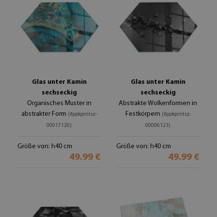
Glas unter Kamin
Glas unter Kamin
sechseckig
sechseckig
Organisches Muster in
Abstrakte Wolkenformen in
abstrakter Form
Festkörpern
(#ppkprntsz-
(#ppkprntsz-
00017120)
00006123)
Größe von: h40 cm
Größe von: h40 cm
49.99 €
49.99 €