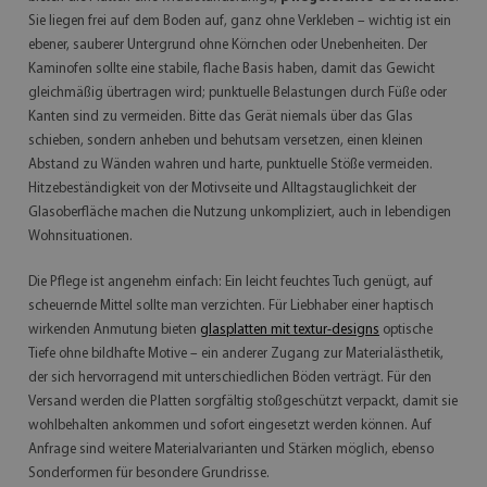
Sie liegen frei auf dem Boden auf, ganz ohne Verkleben – wichtig ist ein
ebener, sauberer Untergrund ohne Körnchen oder Unebenheiten. Der
Kaminofen sollte eine stabile, flache Basis haben, damit das Gewicht
gleichmäßig übertragen wird; punktuelle Belastungen durch Füße oder
Kanten sind zu vermeiden. Bitte das Gerät niemals über das Glas
schieben, sondern anheben und behutsam versetzen, einen kleinen
Abstand zu Wänden wahren und harte, punktuelle Stöße vermeiden.
Hitzebeständigkeit von der Motivseite und Alltagstauglichkeit der
Glasoberfläche machen die Nutzung unkompliziert, auch in lebendigen
Wohnsituationen.
Die Pflege ist angenehm einfach: Ein leicht feuchtes Tuch genügt, auf
scheuernde Mittel sollte man verzichten. Für Liebhaber einer haptisch
wirkenden Anmutung bieten
glasplatten mit textur-designs
optische
Tiefe ohne bildhafte Motive – ein anderer Zugang zur Materialästhetik,
der sich hervorragend mit unterschiedlichen Böden verträgt. Für den
Versand werden die Platten sorgfältig stoßgeschützt verpackt, damit sie
wohlbehalten ankommen und sofort eingesetzt werden können. Auf
Anfrage sind weitere Materialvarianten und Stärken möglich, ebenso
Sonderformen für besondere Grundrisse.