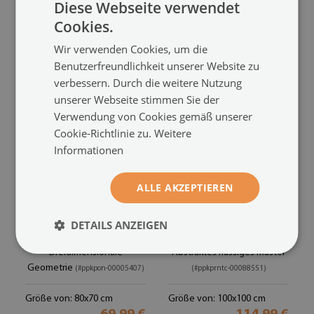
Diese Webseite verwendet
Größe von: 80x70 cm
69.99 €
Größe von: 80x70 cm
Cookies.
69.99 €
Wir verwenden Cookies, um die
Benutzerfreundlichkeit unserer Website zu
verbessern. Durch die weitere Nutzung
unserer Webseite stimmen Sie der
Verwendung von Cookies gemäß unserer
Cookie-Richtlinie zu.
Weitere
Informationen
ALLE AKZEPTIEREN
Glasplatte für Kamin
Glasplatte für Öfen
DETAILS ANZEIGEN
halboval
quartal
Dreidimensionale
Abstraktes flüssiges Muster
Geometrie
(#ppkpon-00005407)
(#ppkprntc-00088551)
Größe von: 80x70 cm
Größe von: 100x100 cm