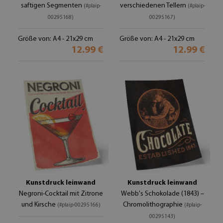
saftigen Segmenten
verschiedenen Tellern
(#plaip-
(#plaip-
00295168)
00295167)
Größe von: A4 - 21x29 cm
Größe von: A4 - 21x29 cm
12.99 €
12.99 €
Kunstdruck leinwand
Kunstdruck leinwand
Negroni-Cocktail mit Zitrone
Webb's Schokolade (1843) –
und Kirsche
Chromolithographie
(#plaip-00295166)
(#plaip-
00295143)