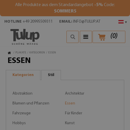
Alle Produkte aus dem Standardangebot
-5%
Code:
SOMMER5
HOTLINE
+49 20995509311
EMAIL:
INFO@TULUP.AT
▾
(
0
)
/
PLAKATE
/
KATEGORIEN
/
ESSEN
ESSEN
Kategorien
Stil
Abstraktion
Architektur
Blumen und Pflanzen
Essen
Fahrzeuge
Für Kinder
Hobbys
Kunst