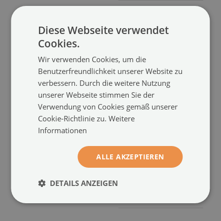
Diese Webseite verwendet
Cookies.
Wir verwenden Cookies, um die
Benutzerfreundlichkeit unserer Website zu
verbessern. Durch die weitere Nutzung
unserer Webseite stimmen Sie der
Verwendung von Cookies gemäß unserer
Cookie-Richtlinie zu.
Weitere
Kunstdruck leinwand
Kunstdruck leinwand
Informationen
Leckere Hotdogs in einer
Eine dynamische
fröhlichen, modernen
Komposition aus Früchten
Atmosphäre
auf geometrischem
(#plaip-00294392)
ALLE AKZEPTIEREN
Hintergrund
(#plaip-00294329)
Größe von: A4 - 21x29 cm
DETAILS ANZEIGEN
12.99 €
Größe von: A4 - 21x29 cm
12.99 €