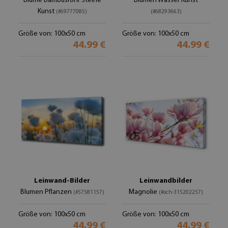
Blume Bambusrohr Steine
Blumen Wasser Kunst
Kunst
(#69777085)
(#68293663)
Größe von: 100x50 cm
Größe von: 100x50 cm
44.99 €
44.99 €
Leinwand-Bilder
Leinwandbilder
Blumen Pflanzen
Magnolie
(#57581157)
(#och-315202257)
Größe von: 100x50 cm
Größe von: 100x50 cm
44.99 €
44.99 €