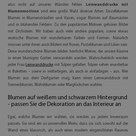
also nicht auf unseren Wänden fehlen.
Leinwanddrucke mit
Blumenmotiven
sind eine große Wahl diverser Arten: Einzelblumen
Blumen in Blumensträußen und Vasen, sogar Blumen auf Baumästen
und in blühenden Feldern. Zu den populärsten Motiven gehören Bilder
mit Orchideen. Wir haben auch viele andere populäre, sowie etwas
exotische Blumen mit wunderbaren Farben und Formen. Natürlich
müssen unter ihnen auch Bildern mit Rosen, Pusteblumen und Lilien sein.
Diese wunderschöne Blumen bilden herrliche Motive, die unsere Räume
in einen blumigen Garten verwandeln werden. Wahrscheinlich werden
jeder Frau
Leinwanddrucke
mit Tulpen gefallen. Tulpen sehen wunderbar
in Buketten – sowie in vielfarbigen, als auch in einfarbigen – aus. Wer
Blumen aus dem Dorfgarten mag, kann einen Leinwanddruck mit
Sonnenblumen, Mohnblumen oder Maiglöckchen wählen.
Blumen auf weißem und schwarzem Hintergrund
- passen Sie die Dekoration an das Interieur an
Egal, welche Blumen wir wählen, sie werden zu jedem Innenraum
passen. Sie sind ein so universelles Motiv, dass sie sich sowohl auf der
Wand eines klassisch, als auch eines modern eingerichteten Raumes