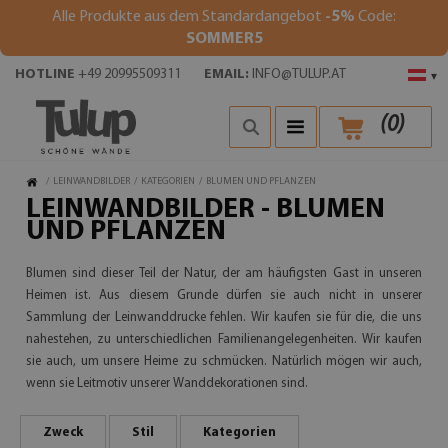
Alle Produkte aus dem Standardangebot
-5%
Code:
SOMMER5
HOTLINE
+49 20995509311
EMAIL:
INFO@TULUP.AT
▾
(
0
)
/
LEINWANDBILDER
/
KATEGORIEN
/
BLUMEN UND PFLANZEN
LEINWANDBILDER - BLUMEN
UND PFLANZEN
Blumen sind dieser Teil der Natur, der am häufigsten Gast in unseren
Heimen ist. Aus diesem Grunde dürfen sie auch nicht in unserer
Sammlung der Leinwanddrucke fehlen. Wir kaufen sie für die, die uns
nahestehen, zu unterschiedlichen Familienangelegenheiten. Wir kaufen
sie auch, um unsere Heime zu schmücken. Natürlich mögen wir auch,
wenn sie Leitmotiv unserer Wanddekorationen sind.
Zweck
Stil
Kategorien