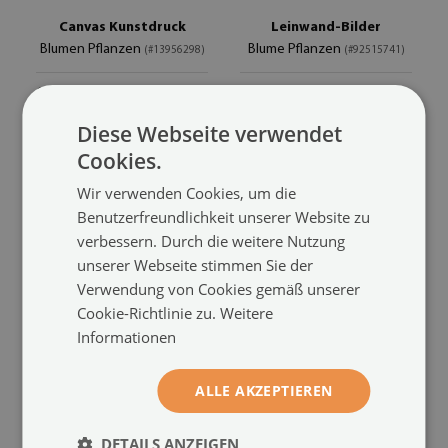
Canvas Kunstdruck
Leinwand-Bilder
Blumen Pflanzen
Blume Pflanzen
(#13956298)
(#92515741)
Größe von: 100x50 cm
Größe von: 100x50 cm
44.99 €
44.99 €
Diese Webseite verwendet
Cookies.
Wir verwenden Cookies, um die
Benutzerfreundlichkeit unserer Website zu
verbessern. Durch die weitere Nutzung
unserer Webseite stimmen Sie der
Verwendung von Cookies gemäß unserer
Cookie-Richtlinie zu.
Weitere
Informationen
Leinwand-Bilder
Leinwand-Bilder
ALLE AKZEPTIEREN
Blumen Pflanzen
Pusteblume Pflanzen
(#84921631)
(#81020586)
DETAILS ANZEIGEN