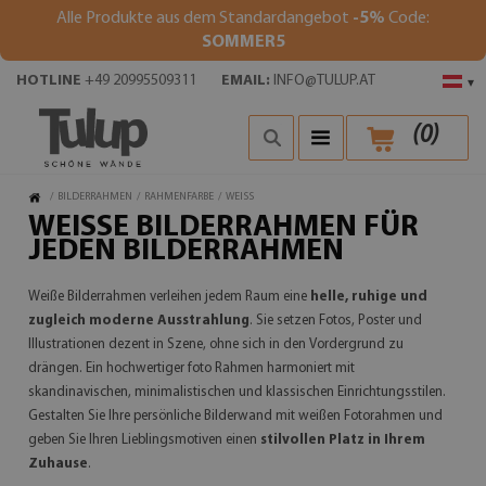
Alle Produkte aus dem Standardangebot
-5%
Code:
SOMMER5
HOTLINE
+49 20995509311
EMAIL:
INFO@TULUP.AT
▾
(
0
)
/
BILDERRAHMEN
/
RAHMENFARBE
/
WEISS
WEISSE BILDERRAHMEN FÜR J
EDEN BILDERRAHMEN
Weiße Bilderrahmen verleihen jedem Raum eine
helle, ruhige und
zugleich moderne Ausstrahlung
. Sie setzen Fotos, Poster und
Illustrationen dezent in Szene, ohne sich in den Vordergrund zu
drängen. Ein hochwertiger foto Rahmen harmoniert mit
skandinavischen, minimalistischen und klassischen Einrichtungsstilen.
Gestalten Sie Ihre persönliche Bilderwand mit weißen Fotorahmen und
geben Sie Ihren Lieblingsmotiven einen
stilvollen Platz in Ihrem
Zuhause
.