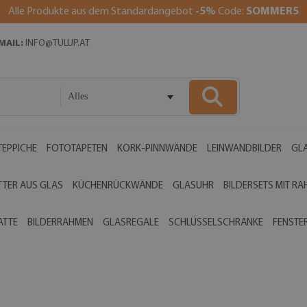
Alle Produkte aus dem Standardangebot
-5%
Code:
SOMMER5
MAIL:
INFO@TULUP.AT
Alles
EPPICHE
FOTOTAPETEN
KORK-PINNWÄNDE
LEINWANDBILDER
GLA
TTER AUS GLAS
KÜCHENRÜCKWÄNDE
GLASUHR
BILDERSETS MIT R
ATTE
BILDERRAHMEN
GLASREGALE
SCHLÜSSELSCHRÄNKE
FENSTE