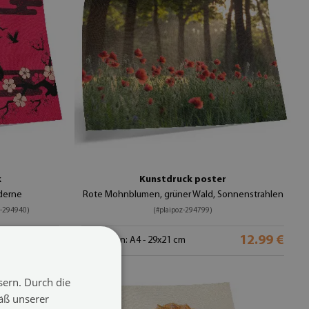
k
Kunstdruck poster
derne
Rote Mohnblumen, grüner Wald, Sonnenstrahlen
z-294940)
(#plaipoz-294799)
12.99 €
12.99 €
Größe von: A4 - 29x21 cm
sern. Durch die
äß unserer