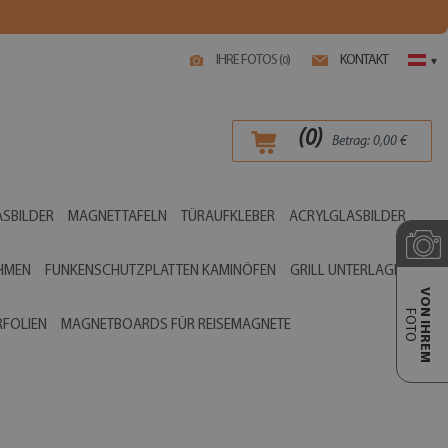
IHRE FOTOS (
)
KONTAKT
0
▾
(
0
)
Betrag:
0,00
€
SBILDER
MAGNETTAFELN
TÜRAUFKLEBER
ACRYLGLASBILDER
AHMEN
FUNKENSCHUTZPLATTEN KAMINÖFEN
GRILL UNTERLAGEN
VON IHREM
FOTO
RFOLIEN
MAGNETBOARDS FÜR REISEMAGNETE