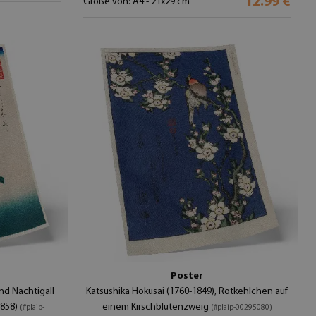
12.99 €
Größe von: A4 - 21x29 cm
Poster
und Nachtigall
Katsushika Hokusai (1760-1849), Rotkehlchen auf
1858)
einem Kirschblütenzweig
(#plaip-
(#plaip-00295080)