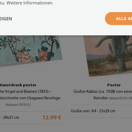
 zu.
Weitere Informationen
EIGEN
ALLE A
Kunstdruck poster
Poster
he Vögel und Blumen (1833) –
Großer Kaktus (ca. 1928) von e
olzschnitte von Utagawa Hiroshige
Künstler
(#plaip-0029518
(#plaipoz-283925)
Größe von: A4 - 21x29 cm
12.99 €
 - 29x21 cm