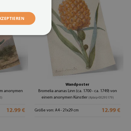
KZEPTIEREN
Wandposter
inem anonymen
Bromelia ananas Linn (ca. 1700 - ca. 1749) von
einem anonymen Künstler
0)
(#plaip-00295179)
12.99 €
12.99 €
Größe von: A4 - 21x29 cm