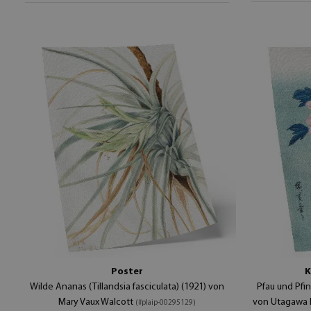
Poster
K
Wilde Ananas (Tillandsia fasciculata) (1921) von
Pfau und Pfi
Mary Vaux Walcott
von Utagawa H
(#plaip-00295129)