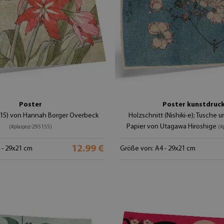
Poster
Poster kunstdruc
1915) von Hannah Borger Overbeck
Holzschnitt (Nishiki-e); Tusche u
Papier von Utagawa Hiroshige
(#plaipoz-295155)
(#
12.99 €
 - 29x21 cm
Größe von: A4 - 29x21 cm