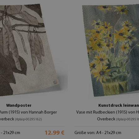
Wandposter
Kunstdruck leinwa
Wurm (1915) von Hannah Borger
Vase mit Rudbeckien (1915) von 
verbeck
Overbeck
(#plaip-00295162)
(#plaip-002951
12.99 €
 - 21x29 cm
Größe von: A4 - 21x29 cm