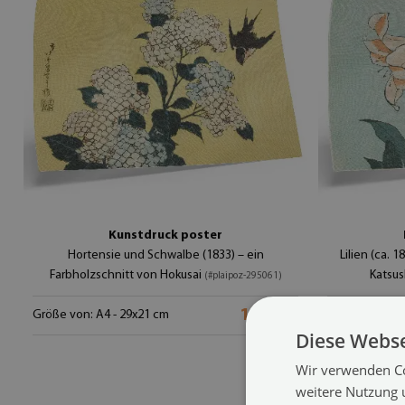
Kunstdruck poster
Hortensie und Schwalbe (1833) – ein
Lilien (ca. 
Farbholzschnitt von Hokusai
Katsus
(#plaipoz-295061)
12.99 €
Größe von: A4 - 29x21 cm
Größe von: A4
Diese Webse
Wir verwenden Co
weitere Nutzung 