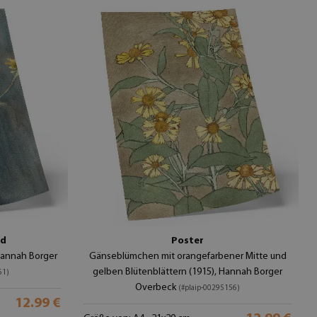
nd
Poster
Hannah Borger
Gänseblümchen mit orangefarbener Mitte und
gelben Blütenblättern (1915), Hannah Borger
61)
Overbeck
(#plaip-00295156)
12.99 €