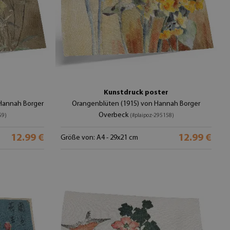
Kunstdruck poster
 Hannah Borger
Orangenblüten (1915) von Hannah Borger
Overbeck
59)
(#plaipoz-295158)
12.99 €
12.99 €
Größe von: A4 - 29x21 cm