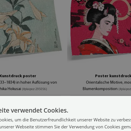
Kunstdruck poster
Poster kunstdruc
1833–1834) in hoher Auflösung von
Orientalische Motive, mo
hika Hokusai
Blumenkomposition
(#plaipoz-295056)
(#plaipo
12.99 €
 - 29x21 cm
Größe von: A4 - 29x21 cm
ite verwendet Cookies.
okies, um die Benutzerfreundlichkeit unserer Website zu verbes
unserer Webseite stimmen Sie der Verwendung von Cookies gem