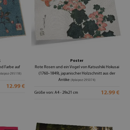
k
Poster
nd Farbe auf
Rote Rosen und ein Vogel von Katsushiki Hokusai
(1760–1849), japanischer Holzschnitt aus der
plaipoz-295118)
Antike
(#plaipoz-295074)
12.99 €
12.99 €
Größe von: A4 - 29x21 cm