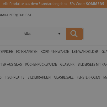
Alle Produkte aus dem Standardangebot
-5%
Code:
SOMMER5
MAIL:
INFO@TULUP.AT
Alles
EPPICHE
FOTOTAPETEN
KORK-PINNWÄNDE
LEINWANDBILDER
GLA
TTER AUS GLAS
KÜCHENRÜCKWÄNDE
GLASUHR
BILDERSETS MIT R
S
TISCHPLATTE
BILDERRAHMEN
GLASREGALE
FENSTERFOLIEN
M