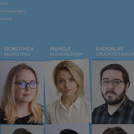
sung
tsregelungen
lärung