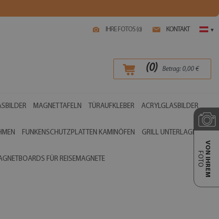
IHRE FOTOS (
)
KONTAKT
0
▾
(
0
)
Betrag:
0,00
€
SBILDER
MAGNETTAFELN
TÜRAUFKLEBER
ACRYLGLASBILDER
AHMEN
FUNKENSCHUTZPLATTEN KAMINÖFEN
GRILL UNTERLAGEN
VON IHREM
FOTO
AGNETBOARDS FÜR REISEMAGNETE