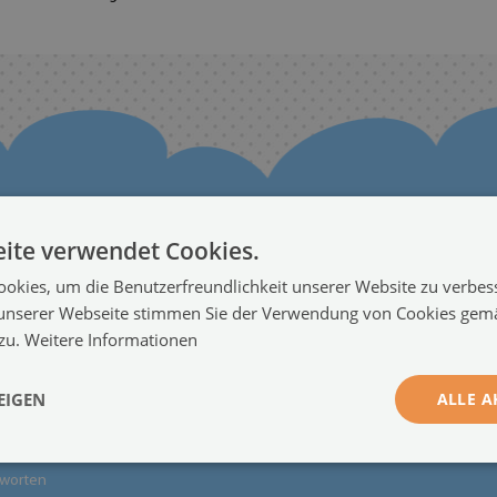
ite verwendet Cookies.
okies, um die Benutzerfreundlichkeit unserer Website zu verbes
nformationen
Kooperation
unserer Webseite stimmen Sie der Verwendung von Cookies gem
 zu.
ücktritt vom Vertrag
Weitere Informationen
Werden Sie ein Händler
●
EIGEN
ALLE A
 und Rückgaben
tworten