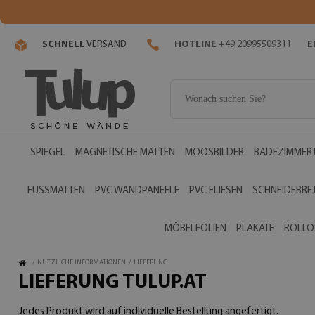
SCHNELL
VERSAND
HOTLINE
+49 20995509311
E
SPIEGEL
MAGNETISCHE MATTEN
MOOSBILDER
BADEZIMMERT
FUSSMATTEN
PVC WANDPANEELE
PVC FLIESEN
SCHNEIDEBRE
MÖBELFOLIEN
PLAKATE
ROLLO
/
NÜTZLICHE INFORMATIONEN
/
LIEFERUNG
LIEFERUNG TULUP.AT
Jedes Produkt wird auf individuelle Bestellung angefertigt.