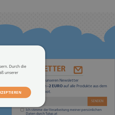
sern. Durch die
NEWSLETTER
äß unserer
Abonnieren Sie unseren Newsletter
und Sie erhalten
-2 EURO
auf alle Produkte aus dem
KZEPTIEREN
Standardangebot.
SENDEN
Ich stimme der Verarbeitung meiner persönlichen
Daten durch Tulup.at