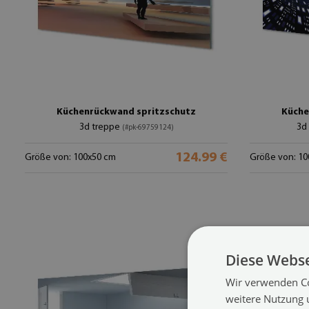
Küchenrückwand spritzschutz
Küche
3d treppe
3d
(#pk-69759124)
124.99 €
Größe von: 100x50 cm
Größe von: 10
Diese Webse
Wir verwenden Co
weitere Nutzung 