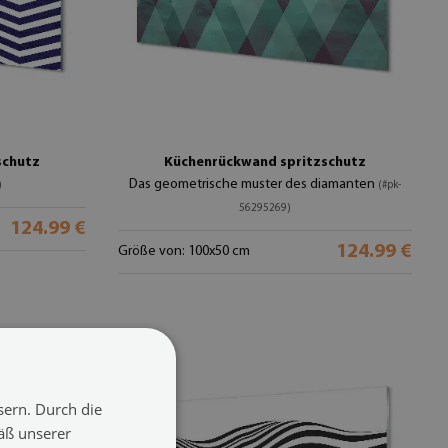
schutz
Küchenrückwand spritzschutz
Das geometrische muster des diamanten
)
(#pk-
56295269)
124.99 €
124.99 €
Größe von: 100x50 cm
sern. Durch die
äß unserer