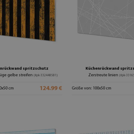
nrückwand spritzschutz
Küchenrückwand spritz
ige gelbe streifen
Zerstreute linien
(#pk-332448581)
(#pk-3316
124.99 €
0x50 cm
Größe von: 100x50 cm