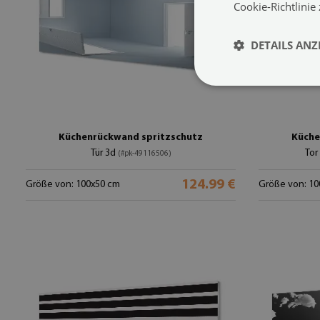
Cookie-Richtlinie
DETAILS ANZ
Küchenrückwand spritzschutz
Küche
Tür 3d
Tor
(#pk-49116506)
124.99 €
Größe von: 100x50 cm
Größe von: 10