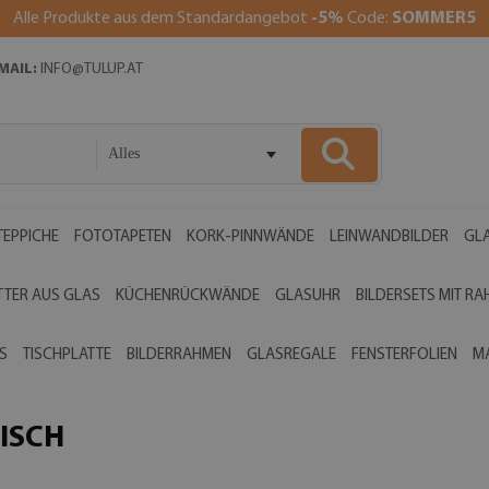
Alle Produkte aus dem Standardangebot
-5%
Code:
SOMMER5
MAIL:
INFO@TULUP.AT
Alles
EPPICHE
FOTOTAPETEN
KORK-PINNWÄNDE
LEINWANDBILDER
GLA
TTER AUS GLAS
KÜCHENRÜCKWÄNDE
GLASUHR
BILDERSETS MIT R
S
TISCHPLATTE
BILDERRAHMEN
GLASREGALE
FENSTERFOLIEN
M
ISCH