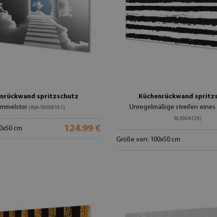
nrückwand spritzschutz
Küchenrückwand spritz
immelstor
Unregelmäßige streifen eines
(#pk-36668161)
363904129)
124.99 €
0x50 cm
Größe von: 100x50 cm