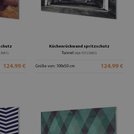
schutz
Küchenrückwand spritzschutz
Tunnel
33681)
(#pk-70723682)
124.99 €
124.99 €
Größe von: 100x50 cm