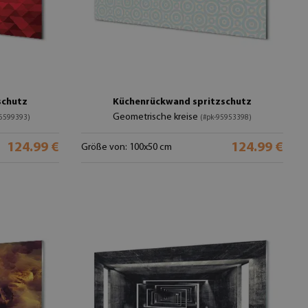
schutz
Küchenrückwand spritzschutz
Geometrische kreise
96599393)
(#pk-95953398)
124.99 €
124.99 €
Größe von: 100x50 cm