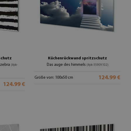
schutz
Küchenrückwand spritzschutz
 zebra
Das auge des himmels
(#pk-
(#pk-35909102)
124.99 €
Größe von: 100x50 cm
124.99 €