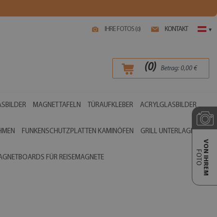
IHRE FOTOS (
)
KONTAKT
0
▾
(
0
)
Betrag:
0,00
€
SBILDER
MAGNETTAFELN
TÜRAUFKLEBER
ACRYLGLASBILDER
AHMEN
FUNKENSCHUTZPLATTEN KAMINÖFEN
GRILL UNTERLAGEN
VON IHREM
FOTO
AGNETBOARDS FÜR REISEMAGNETE