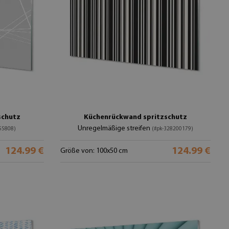
schutz
Küchenrückwand spritzschutz
Unregelmäßige streifen
55808)
(#pk-328200179)
124.99 €
124.99 €
Größe von: 100x50 cm