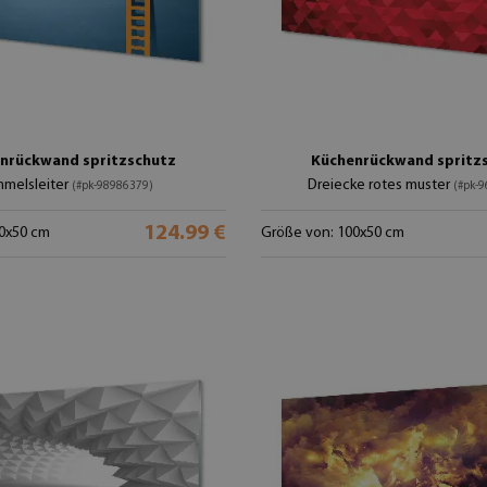
nrückwand spritzschutz
Küchenrückwand spritz
mmelsleiter
Dreiecke rotes muster
(#pk-98986379)
(#pk-
124.99 €
0x50 cm
Größe von: 100x50 cm