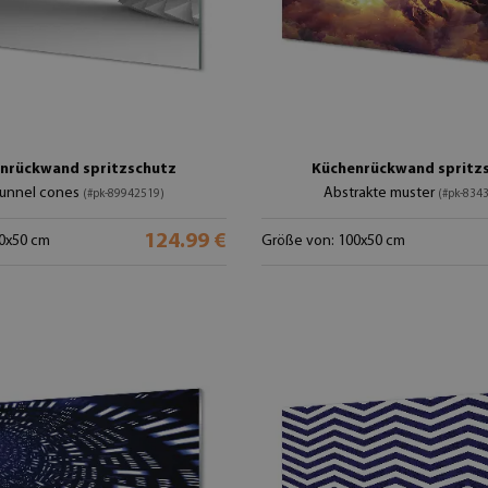
nrückwand spritzschutz
Küchenrückwand spritz
tunnel cones
Abstrakte muster
(#pk-89942519)
(#pk-834
124.99 €
0x50 cm
Größe von: 100x50 cm