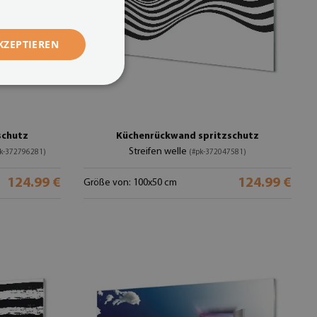
KZEPTIEREN
schutz
Küchenrückwand spritzschutz
Streifen welle
pk-372796281)
(#pk-372047581)
124.99 €
124.99 €
Größe von: 100x50 cm