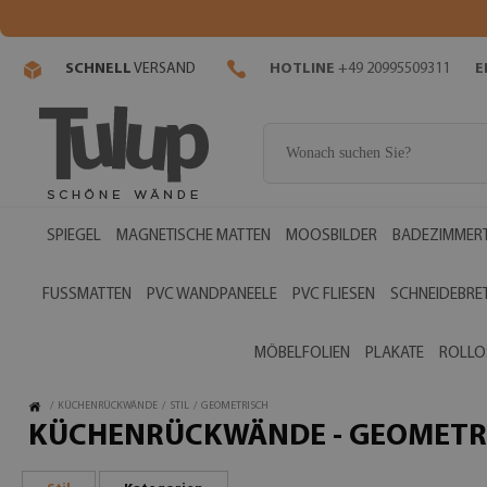
SCHNELL
VERSAND
HOTLINE
+49 20995509311
E
SPIEGEL
MAGNETISCHE MATTEN
MOOSBILDER
BADEZIMMERT
FUSSMATTEN
PVC WANDPANEELE
PVC FLIESEN
SCHNEIDEBRE
MÖBELFOLIEN
PLAKATE
ROLLO
/
KÜCHENRÜCKWÄNDE
/
STIL
/
GEOMETRISCH
KÜCHENRÜCKWÄNDE - GEOMETR