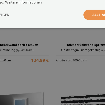
 zu.
Weitere Informationen
EIGEN
ALLE A
nrückwand spritzschutz
Küchenrückwand spritz
 einführung
Gestreift grau unregelmäßig
(#pk-40742490)
(#
124.99 €
0x50 cm
Größe von: 100x50 cm