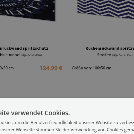
nrückwand spritzschutz
Küchenrückwand spritz
 blue tunnel
Streifen
(#pk-6028404)
(#pk-57063520
124.99 €
0x50 cm
Größe von: 100x50 cm
ite verwendet Cookies.
okies, um die Benutzerfreundlichkeit unserer Website zu verbes
unserer Webseite stimmen Sie der Verwendung von Cookies gem