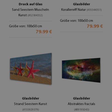
Druck auf Glas
Glasbilder
Sand Seestern Muscheln
Korallenriff Natur
(#35544351)
Kunst
(#52184352)
Größe von: 100x50 cm
79.99 €
Größe von: 100x50 cm
79.99 €
Glasbilder
Glasbilder
Strand Seestern Kunst
Abstraktes fractals
(#155929379)
(#89195043)