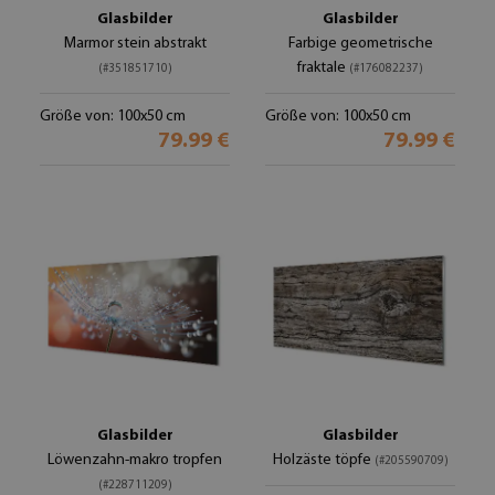
Glasbilder
Glasbilder
Marmor stein abstrakt
Farbige geometrische
fraktale
(#351851710)
(#176082237)
Größe von: 100x50 cm
Größe von: 100x50 cm
79.99 €
79.99 €
Glasbilder
Glasbilder
Löwenzahn-makro tropfen
Holzäste töpfe
(#205590709)
(#228711209)