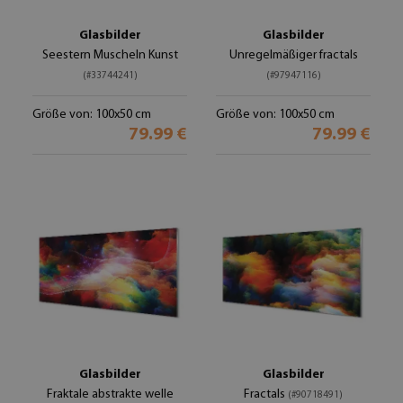
Glasbilder
Glasbilder
Seestern Muscheln Kunst
Unregelmäßiger fractals
(#33744241)
(#97947116)
Größe von: 100x50 cm
Größe von: 100x50 cm
79.99 €
79.99 €
Glasbilder
Glasbilder
Fraktale abstrakte welle
Fractals
(#90718491)