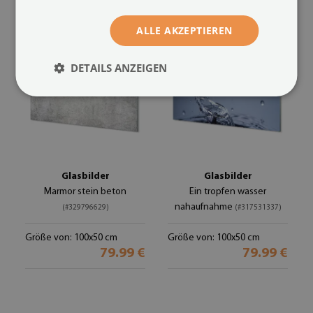
ALLE AKZEPTIEREN
DETAILS ANZEIGEN
Glasbilder
Glasbilder
Marmor stein beton
Ein tropfen wasser
nahaufnahme
(#329796629)
(#317531337)
Größe von: 100x50 cm
Größe von: 100x50 cm
79.99 €
79.99 €