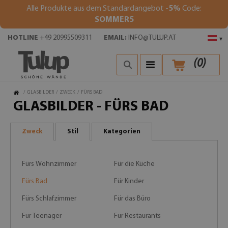
Alle Produkte aus dem Standardangebot
-5%
Code:
SOMMER5
HOTLINE
+49 20995509311
EMAIL:
INFO@TULUP.AT
▾
(
0
)
/
GLASBILDER
/
ZWECK
/
FÜRS BAD
GLASBILDER - FÜRS BAD
Zweck
Stil
Kategorien
Fürs Wohnzimmer
Für die Küche
Fürs Bad
Für Kinder
Fürs Schlafzimmer
Für das Büro
Für Teenager
Für Restaurants