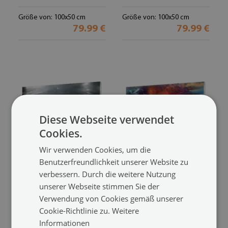
Größe von: 100x50 cm
Größe von: 100x50 cm
79.99 €
79.99 €
Diese Webseite verwendet
Cookies.
Wir verwenden Cookies, um die
Benutzerfreundlichkeit unserer Website zu
Glasbilder
Glasbilder
verbessern. Durch die weitere Nutzung
Splash tropfen
Abstract fraktalen muster
(#60850044)
unserer Webseite stimmen Sie der
(#44564891)
Verwendung von Cookies gemäß unserer
Größe von: 100x50 cm
79.99 €
Cookie-Richtlinie zu.
Weitere
Größe von: 100x50 cm
79.99 €
Informationen