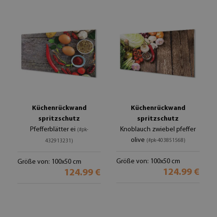
Küchenrückwand
Küchenrückwand
spritzschutz
spritzschutz
Pfefferblätter ei
Knoblauch zwiebel pfeffer
(#pk-
olive
(#pk-403851568)
432913231)
Größe von: 100x50 cm
Größe von: 100x50 cm
124.99 €
124.99 €