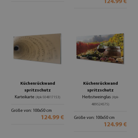
124.99 €
Küchenrückwand
Küchenrückwand
spritzschutz
spritzschutz
Karteikarte
Herbstweinglas
(#pk-504817153)
(#pk-
489524575)
Größe von: 100x50 cm
124.99 €
Größe von: 100x50 cm
124.99 €