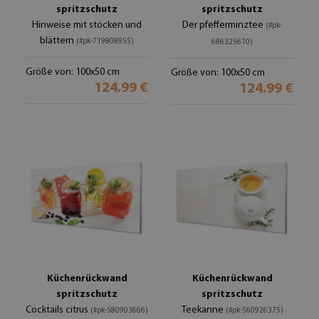
spritzschutz
spritzschutz
Hinweise mit stöcken und
Der pfefferminztee
(#pk-
blättern
(#pk-719808955)
686325610)
Größe von: 100x50 cm
Größe von: 100x50 cm
124.99 €
124.99 €
Küchenrückwand
Küchenrückwand
spritzschutz
spritzschutz
Cocktails citrus
Teekanne
(#pk-580903666)
(#pk-560926375)