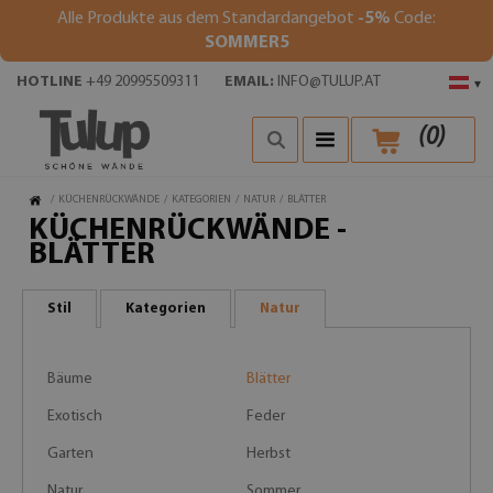
Alle Produkte aus dem Standardangebot
-5%
Code:
SOMMER5
HOTLINE
+49 20995509311
EMAIL:
INFO@TULUP.AT
▾
(
0
)
/
KÜCHENRÜCKWÄNDE
/
KATEGORIEN
/
NATUR
/
BLÄTTER
KÜCHENRÜCKWÄNDE -
BLÄTTER
Stil
Kategorien
Natur
Bäume
Blätter
Exotisch
Feder
Garten
Herbst
Natur
Sommer