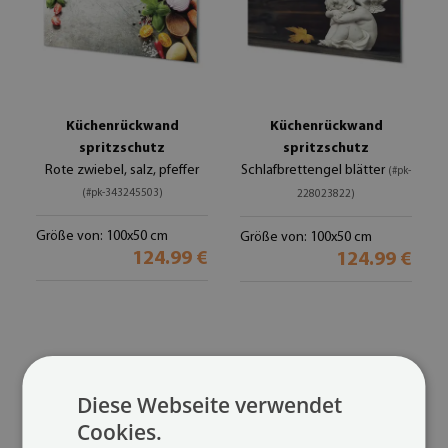
Küchenrückwand
Küchenrückwand
spritzschutz
spritzschutz
Rote zwiebel, salz, pfeffer
Schlafbrettengel blätter
(#pk-
(#pk-343245503)
228023822)
Größe von: 100x50 cm
Größe von: 100x50 cm
124.99 €
124.99 €
Diese Webseite verwendet
Cookies.