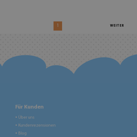
1
WEITER
Für Kunden
Über uns
●
Kundenrezensionen
●
Blog
●