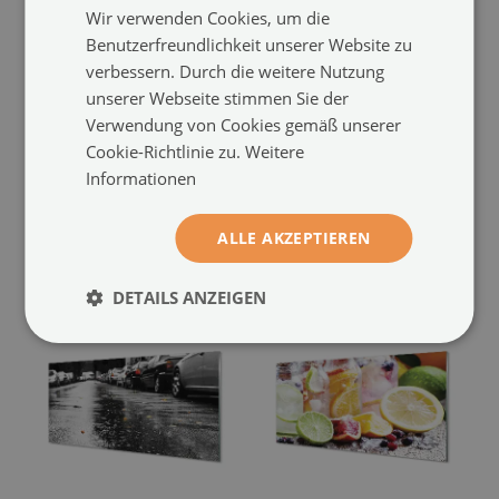
Wir verwenden Cookies, um die
Benutzerfreundlichkeit unserer Website zu
verbessern. Durch die weitere Nutzung
Küchenrückwand
Küchenrückwand
unserer Webseite stimmen Sie der
spritzschutz
spritzschutz
Verwendung von Cookies gemäß unserer
Spinat avocado mais
Cocktails erdbeerkiwi
(#pk-
(#pk-
Cookie-Richtlinie zu.
Weitere
214858945)
192709250)
Informationen
Größe von: 100x50 cm
Größe von: 100x50 cm
124.99 €
124.99 €
ALLE AKZEPTIEREN
DETAILS ANZEIGEN