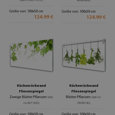
(#pk-nn-88974532)
86989684)
Größe von: 100x50 cm
Größe von: 100x50 cm
124.99 €
124.99 €
Küchenrückwand
Küchenrückwand
Fliesenspiegel
Fliesenspiegel
Zweige Blätter Pflanzen
Blätter Pflanzen
(#pk-
(#pk-nn-
nn-8071600)
78998140)
Größe von: 100x50 cm
Größe von: 100x50 cm