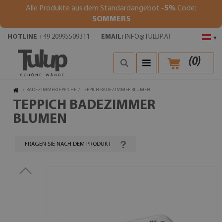
Alle Produkte aus dem Standardangebot
-5%
Code:
SOMMER5
HOTLINE
+49 20995509311
EMAIL:
INFO@TULUP.AT
▾
(
0
)
/
BADEZIMMERTEPPICHE
/
TEPPICH BADEZIMMER BLUMEN
TEPPICH BADEZIMMER
BLUMEN
FRAGEN SIE NACH DEM PRODUKT