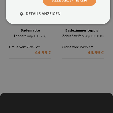
ALLE AKZEPTIEREN
DETAILS ANZEIGEN
Badematte
Badezimmer teppich
Leopard
Zebra Streifen
(#dp-38381714)
(#dp-38381810)
Größe von: 75x45 cm
Größe von: 75x45 cm
44.99 €
44.99 €