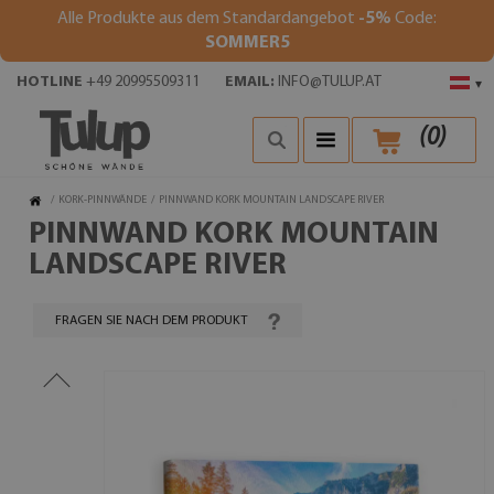
Alle Produkte aus dem Standardangebot
-5%
Code:
SOMMER5
HOTLINE
+49 20995509311
EMAIL:
INFO@TULUP.AT
▾
(
0
)
/
KORK-PINNWÄNDE
/
PINNWAND KORK MOUNTAIN LANDSCAPE RIVER
PINNWAND KORK MOUNTAIN
LANDSCAPE RIVER
FRAGEN SIE NACH DEM PRODUKT