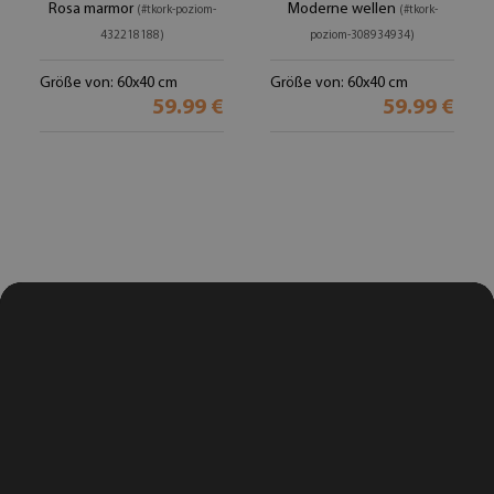
Rosa marmor
Moderne wellen
(#tkork-poziom-
(#tkork-
432218188)
poziom-308934934)
Größe von: 60x40 cm
Größe von: 60x40 cm
59.99 €
59.99 €