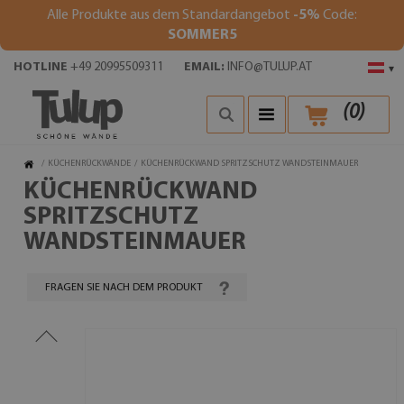
Alle Produkte aus dem Standardangebot
-5%
Code:
SOMMER5
HOTLINE
+49 20995509311
EMAIL:
INFO@TULUP.AT
▾
(
0
)
/
KÜCHENRÜCKWÄNDE
/
KÜCHENRÜCKWAND SPRITZSCHUTZ WANDSTEINMAUER
KÜCHENRÜCKWAND
SPRITZSCHUTZ
WANDSTEINMAUER
FRAGEN SIE NACH DEM PRODUKT