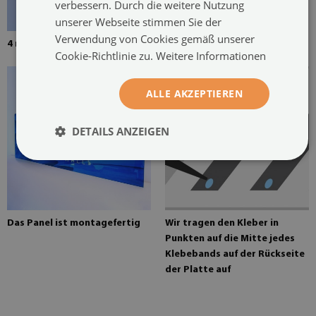
verbessern. Durch die weitere Nutzung
unserer Webseite stimmen Sie der
Verwendung von Cookies gemäß unserer
4 mm dickes gehärtetes Glas
Montagekleber für Spiegel
Cookie-Richtlinie zu.
Weitere Informationen
ALLE AKZEPTIEREN
DETAILS ANZEIGEN
Das Panel ist montagefertig
Wir tragen den Kleber in
Punkten auf die Mitte jedes
Klebebands auf der Rückseite
der Platte auf