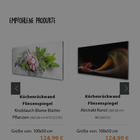
EMPFOHLENE PRODUKTE
Küchenrückwand
Küchenrückwand
Fliesenspiegel
Fliesenspiegel
Abstrakt Kunst
Knoblauch Blume Blätter
(#pl-pk-nn-
Pflanzen
(#pl-pk-nn-67622239)
48326032)
Größe von: 100x50 cm
Größe von: 100x50 cm
124.99 €
124.99 €