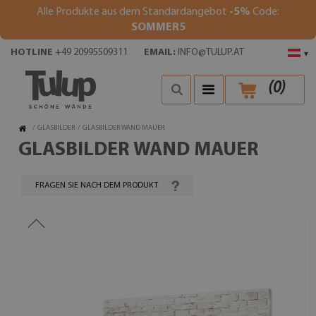
Alle Produkte aus dem Standardangebot
-5%
Code:
SOMMER5
HOTLINE
+49 20995509311
EMAIL:
INFO@TULUP.AT
▾
(
0
)
/
GLASBILDER
/
GLASBILDER WAND MAUER
GLASBILDER WAND MAUER
FRAGEN SIE NACH DEM PRODUKT